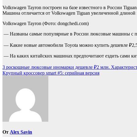
Volkswagen Tayron построен на базе известного в России Tigu
Машина отличается от Volkswagen Tiguan увеличенной длиной 
Volkswagen Tayron
(Фото: dongchedi.com)
— Названы самые популярные в России люксовые машины с п
— Какие новые автомобили Toyota можно купить дешевле ₽2,
— На каких китайских машинах предпочитают ездить сами к
Навигация
3 роскошные люксовые иномарки дешевле ₽2 млн. Характерист
Крупный кроссовер smart #5: серийная версия
по
записям
От
Alex Savin