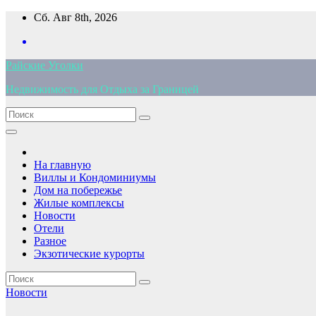
Перейти
Сб. Авг 8th, 2026
к
содержимому
Райские Уголки
Недвижимость для Отдыха за Границей
На главную
Виллы и Кондоминиумы
Дом на побережье
Жилые комплексы
Новости
Отели
Разное
Экзотические курорты
Новости