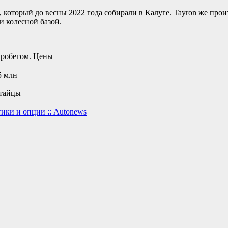
an, который до весны 2022 года собирали в Калуге. Tayron же п
и колесной базой.
робегом. Цены
5 млн
итайцы
ики и опции :: Autonews