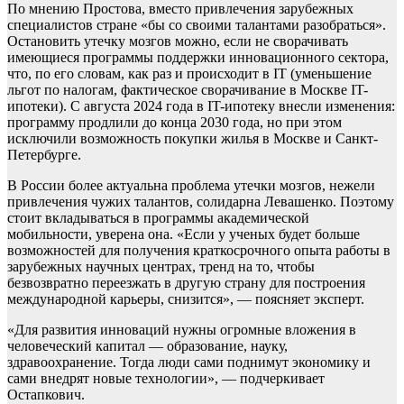
По мнению Простова, вместо привлечения зарубежных
специалистов стране «бы со своими талантами разобраться».
Остановить утечку мозгов можно, если не сворачивать
имеющиеся программы поддержки инновационного сектора,
что, по его словам, как раз и происходит в IT (уменьшение
льгот по налогам, фактическое сворачивание в Москве IT-
ипотеки). С августа 2024 года в IT-ипотеку внесли изменения:
программу продлили до конца 2030 года, но при этом
исключили возможность покупки жилья в Москве и Санкт-
Петербурге.
В России более актуальна проблема утечки мозгов, нежели
привлечения чужих талантов, солидарна Левашенко. Поэтому
стоит вкладываться в программы академической
мобильности, уверена она. «Если у ученых будет больше
возможностей для получения краткосрочного опыта работы в
зарубежных научных центрах, тренд на то, чтобы
безвозвратно переезжать в другую страну для построения
международной карьеры, снизится», — поясняет эксперт.
«Для развития инноваций нужны огромные вложения в
человеческий капитал — образование, науку,
здравоохранение. Тогда люди сами поднимут экономику и
сами внедрят новые технологии», — подчеркивает
Остапкович.