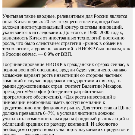
Учитывая такие вводные, релевантным для России является
опыт Китая первых 20 лет текущего столетия, когда был
заложен институциональный контур системы инноваций,
указывается в исследовании. До этого, в 1980–2000 годах,
зависимость Китая от иностранных технологий постоянно
росла, что было следствием стратегии «рынок в обмен на
технологии», а уровень вложений в НИОКР был низким, как
в России сейчас, — 0,9% от ВВП.
Госфинансирование НИОКР в гражданских сферах сейчас, в
период военной операции, вряд ли будет увеличено, однако
возможен вариант роста инвестиций со стороны частных
компаний в случае поддержки государством их выхода на
рынки дружественных стран, считает Валентин Макаров,
президент «Руссофт» (объединяет разработчиков
программного обеспечения). «Для роста инвестиций в
инновации необходимо иметь доступ компаний к
кредитованию или фондовому рынку. Для этого ставка ЦБ не
должна превышать 6–7%, а условия листинга должны
учитывать возможность выхода на фондовый рынок акций и
облигаций средних по размеру компаний. И абсолютно
необходимо содействовать экспорту наукоемких продуктов и
услуг», — рассуждает он.