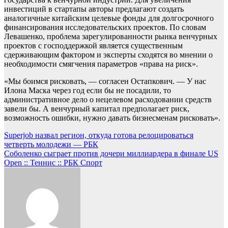
инвестиций в стартапы авторы предлагают создать
аналогичные китайским целевые фонды для долгосрочного
финансирования исследовательских проектов. По словам
Левашенко, проблема зарегулированности рынка венчурных
проектов с господдержкой является существенным
сдерживающим фактором и эксперты сходятся во мнении о
необходимости смягчения параметров «права на риск».
«Мы боимся рисковать, — согласен Остапкович. — У нас
Илона Маска через год если бы не посадили, то
административное дело о нецелевом расходовании средств
завели бы. А венчурный капитал предполагает риск,
возможность ошибки, нужно давать бизнесменам рисковать».
Навигация
Superjob назвал регион, откуда готова релоцироваться
четверть молодежи — РБК
по
Соболенко сыграет против дочери миллиардера в финале US
записям
Open :: Теннис :: РБК Спорт