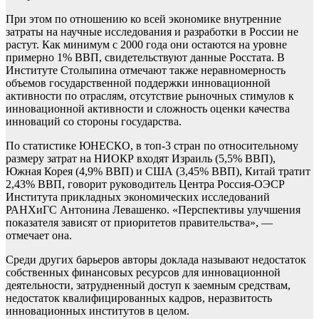
При этом по отношению ко всей экономике внутренние
затраты на научные исследования и разработки в России не
растут. Как минимум с 2000 года они остаются на уровне
примерно 1% ВВП, свидетельствуют данные Росстата. В
Институте Столыпина отмечают также неравномерность
объемов государственной поддержки инновационной
активности по отраслям, отсутствие рыночных стимулов к
инновационной активности и сложность оценки качества
инноваций со стороны государства.
По статистике ЮНЕСКО, в топ-3 стран по относительному
размеру затрат на НИОКР входят Израиль (5,5% ВВП),
Южная Корея (4,9% ВВП) и США (3,45% ВВП), Китай тратит
2,43% ВВП, говорит руководитель Центра Россия-ОЭСР
Института прикладных экономических исследований
РАНХиГС Антонина Левашенко. «Перспективы улучшения
показателя зависят от приоритетов правительства», —
отмечает она.
Среди других барьеров авторы доклада называют недостаток
собственных финансовых ресурсов для инновационной
деятельности, затрудненный доступ к заемным средствам,
недостаток квалифицированных кадров, неразвитость
инновационных институтов в целом.