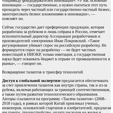
«пирамиду фондодержателей инноваций». «У нас основные
инновации — государственные, а нужно пытаться этот путь
проходить через частный или государственно-частный бизнес,
заинтересовать бизнес вложениями в инновации», —
поясняет он.
Сейчас государство дает преференции продукции, которая
разработана за рубежом и лишь собрана в России, отмечает
исполнительный директор Ассоциации разработчиков и
производителей электроники Иван Покровский. «Такое
регулирование убивает спрос на российскую разработку. Не
формируется спрос на разработку — не будет частных
инвестиций в НИОКР, только имитация, а государственная
наука будет осваивать бюджет в отрыве от промышленности и
рынка», — говорит он.
Возвращение талантов и трансфер технологий
Доступ к глобальной экспертизе
предлагается обеспечивать
за счет привлечения талантов как внутри страны, так и из-за
рубежа, включая работающих за границей соотечественников,
а также путем развития технологического образования.
Авторы ссылаются на программу «Тысяча талантов» (2008–
2018 годы), в рамках которой Китай привлекал ученых,
инженеров, основателей стартапов и изобретателей, предлагая
им гранты, трудоустройство, оплату расходов на жилье и