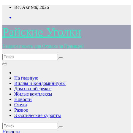
Перейти
Вс. Авг 9th, 2026
к
содержимому
Райские Уголки
Недвижимость для Отдыха за Границей
На главную
Виллы и Кондоминиумы
Дом на побережье
Жилые комплексы
Новости
Отели
Разное
Экзотические курорты
Новости