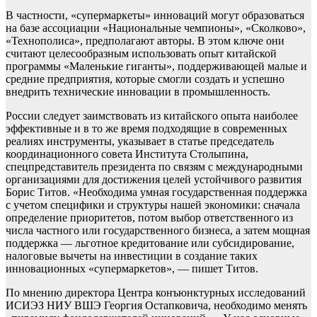
В частности, «супермаркеты» инноваций могут образоваться
на базе ассоциации «Национальные чемпионы», «Сколково»,
«Технополиса», предполагают авторы. В этом ключе они
считают целесообразным использовать опыт китайской
программы «Маленькие гиганты», поддерживающей малые и
средние предприятия, которые смогли создать и успешно
внедрить технические инновации в промышленность.
России следует заимствовать из китайского опыта наиболее
эффективные и в то же время подходящие в современных
реалиях инструменты, указывает в статье председатель
координационного совета Института Столыпина,
спецпредставитель президента по связям с международными
организациями для достижения целей устойчивого развития
Борис Титов. «Необходима умная государственная поддержка
с учетом специфики и структуры нашей экономики: сначала
определение приоритетов, потом выбор ответственного из
числа частного или государственного бизнеса, а затем мощная
поддержка — льготное кредитование или субсидирование,
налоговые вычеты на инвестиции в создание таких
инновационных «супермаркетов», — пишет Титов.
По мнению директора Центра конъюнктурных исследований
ИСИЭЗ НИУ ВШЭ Георгия Остапковича, необходимо менять