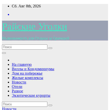
Перейти
Сб. Авг 8th, 2026
к
содержимому
Райские Уголки
Недвижимость для Отдыха за Границей
На главную
Виллы и Кондоминиумы
Дом на побережье
Жилые комплексы
Новости
Отели
Разное
Экзотические курорты
Новости