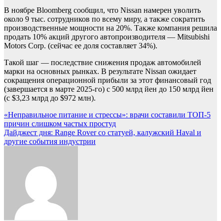
В ноябре Bloomberg сообщил, что Nissan намерен уволить
около 9 тыс. сотрудников по всему миру, а также сократить
производственные мощности на 20%. Также компания решила
продать 10% акций другого автопроизводителя — Mitsubishi
Motors Corp. (сейчас ее доля составляет 34%).
Такой шаг — последствие снижения продаж автомобилей
марки на основных рынках. В результате Nissan ожидает
сокращения операционной прибыли за этот финансовый год
(завершается в марте 2025-го) с 500 млрд йен до 150 млрд йен
(с $3,23 млрд до $972 млн).
Навигация
«Неправильное питание и стрессы»: врачи составили ТОП-5
причин слишком частых простуд
по
Дайджест дня: Range Rover со статуей, калужский Haval и
записям
другие события индустрии