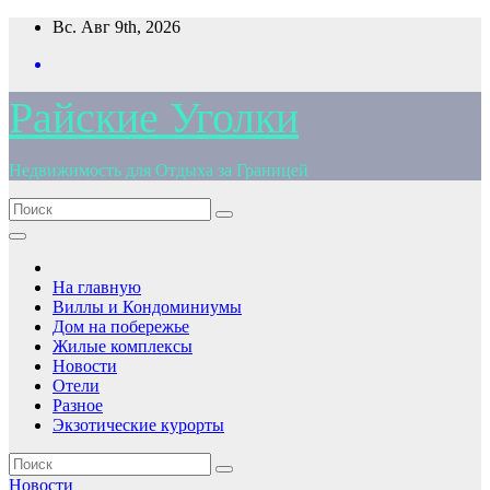
Перейти
Вс. Авг 9th, 2026
к
содержимому
Райские Уголки
Недвижимость для Отдыха за Границей
На главную
Виллы и Кондоминиумы
Дом на побережье
Жилые комплексы
Новости
Отели
Разное
Экзотические курорты
Новости