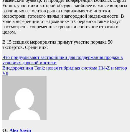
Раменский бульвар, 1) пройдет конференция Domclick Digital
Forum, участники которой обсудят наиболее важные вопросы
различных сегментов рынка недвижимости: ипотеки,
новостроек, готового жилья и загородной недвижимости. В
ходе конференции от «Домклик» и Сбербанка также будут
рассмотрены современные тренды и состояние отрасли в
целом.
В 15 секциях мероприятия примут участие порядка 50
экспертов. Среди них:
Навигация
Что придумывают застройщики для поддержания продаж в
условиях дорогой ипотеки
по
Внедорожники Tank: новая гибридная система Hi4-Z и мотор
записям
V8
От
Alex Savin