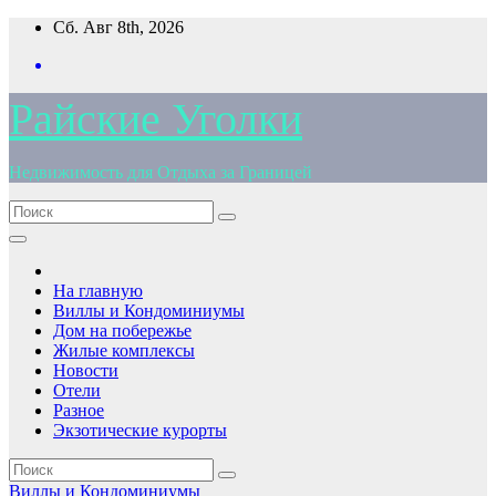
Перейти
Сб. Авг 8th, 2026
к
содержимому
Райские Уголки
Недвижимость для Отдыха за Границей
На главную
Виллы и Кондоминиумы
Дом на побережье
Жилые комплексы
Новости
Отели
Разное
Экзотические курорты
Виллы и Кондоминиумы