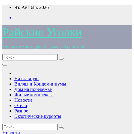
Перейти
Чт. Авг 6th, 2026
к
содержимому
Райские Уголки
Недвижимость для Отдыха за Границей
На главную
Виллы и Кондоминиумы
Дом на побережье
Жилые комплексы
Новости
Отели
Разное
Экзотические курорты
Новости