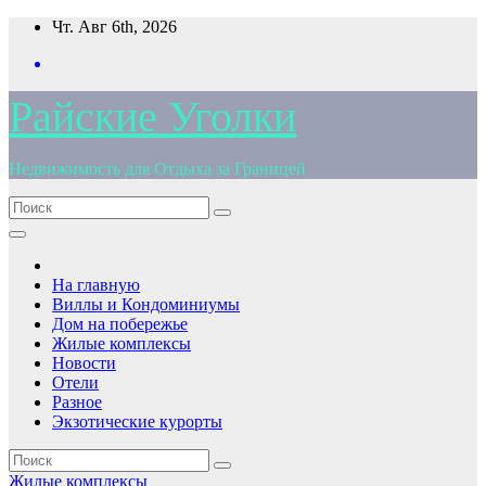
Перейти
Чт. Авг 6th, 2026
к
содержимому
Райские Уголки
Недвижимость для Отдыха за Границей
На главную
Виллы и Кондоминиумы
Дом на побережье
Жилые комплексы
Новости
Отели
Разное
Экзотические курорты
Жилые комплексы