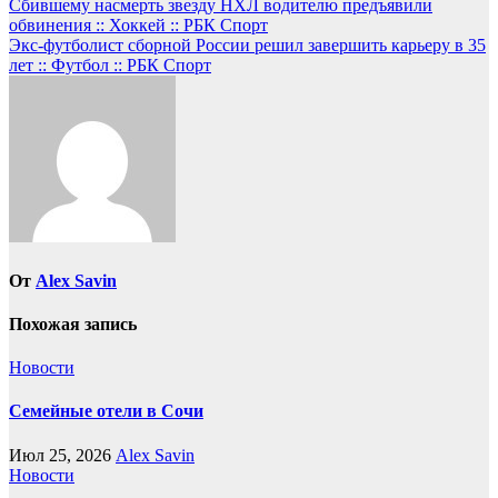
Навигация
Сбившему насмерть звезду НХЛ водителю предъявили
обвинения :: Хоккей :: РБК Спорт
по
Экс-футболист сборной России решил завершить карьеру в 35
записям
лет :: Футбол :: РБК Спорт
От
Alex Savin
Похожая запись
Новости
Семейные отели в Сочи
Июл 25, 2026
Alex Savin
Новости