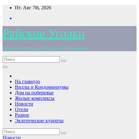
Перейти
Пт. Авг 7th, 2026
к
содержимому
Райские Уголки
Недвижимость для Отдыха за Границей
На главную
Виллы и Кондоминиумы
Дом на побережье
Жилые комплексы
Новости
Отели
Разное
Экзотические курорты
Новости