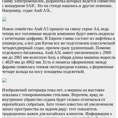
гамму электромобилей, разработка которых ведется совместно
с концерном SAIC. Но на стенде нашлись и другие новинки.
Например, седан Audi A5L.
Новое семейство Audi A5 пришло на смену серии A4, ведь
теперь все топливные модели компании будут иметь индексы
с нечетными цифрами. В Европе гамма состоит из лифтбека и
универсала, а вот для Китая все же подготовлен классический
четырехдверный седан, причем сразу удлиненный. Помимо
отдельного багажника, Audi A5L имеет увеличенную с 2900
мм до 2965 мм колесную базу, а общая длина машины выросла
с 4829 мм до 4902 мм. Есть и нюансы оформления: между
фарами появилась тонкая светодиодная планка, а фирменные
четыре кольца на носу оснащены подсветкой.
Изображений интерьера пока нет, а машина на выставке
показана с тонированными стеклами. Впрочем, вряд ли
внутреннее убранство седана будет сильно отличаться от
европейских собратьев. Зато точно известно об увеличенном
запасе пространства на заднем ряду: этот показатель
традиционно важен для китайских клиентов. Информация о