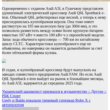
Одновременно с седаном Audi A5L в Гуанчжоу представлен
удлиненный электрический кроссовер Audi Q6L Sportback e-
tron. Обычный Q6L дебютировал еще весной, а теперь к нему
присоединилась купеобразная версия. Она тоже имеет
растянутую на 105 мм колесную базу (до 3004 мм), и это
позволило разместить между осями более крупную батарею
емкостью 107 кВт·ч вместо 100 кВт·ч у европейской модели.
Запас хода обычного кроссовера — 700 км по китайскому
циклу CLTC. Характеристики купеобразного еще не
объявлены, но наверняка он окажется дальнобойнее за счет
более обтекаемой формы кузова.
И седан, и купеобразный кроссовер будут выпускать на
заводах совместного предприятия Audi FAW. Но если Audi
Q6L Sportback e-tron выйдет на рынок в ближайшие месяцы,
то Audi A5L задержится до середины 2025 года.
Навигация
Украинский шахматист признался в жульничестве :: Другие ::
РБК Спорт
по
Geely и Baidu показали трековый гиперкар Robo X с
записям
автопилотом