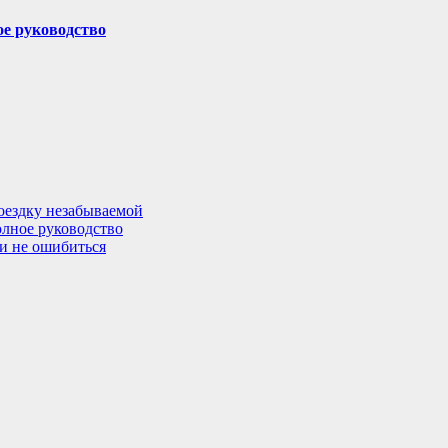
ое руководство
поездку незабываемой
олное руководство
 и не ошибиться