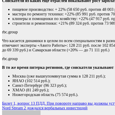
Соискатели из каких еще отраслей показывают рост зарпл
пищевое производство: + 22% (58 650 руб. против 48 003 
мастера по ремонту техники: +22% (85 991 руб. против 70 
клинеры и помощники по хозяйству: +22% (47 917 руб. про
строители и ремонтники: +21% (89 324 руб. против 73 989
rbc.group
Что касается динамики в целом по всем специальностям в разн
отмечают эксперты «Авито Работы»: 128 211 руб. после 102 854
до 69 339 руб.) и Самарская области (+20% — до 71 111 руб.)
rbc.group
В то же время пятерка регионов, где соискатели указываю
Москва (уже вышеупомянутая сумма в 128 211 руб.);
ЯНАО (102 514 руб.);
Санкт-Петербург (96 323 руб.);
ХМАО (81 249 руб.);
Нижегородская область (75 574 руб.).
Навигация
Билет 1, вопрос 13 ПДД. При повороте направо вы должны усту
Nord Stream 2 дождался вербальных инвестиций
по