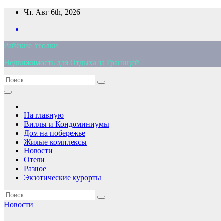
Перейти
Чт. Авг 6th, 2026
к
содержимому
Райские Уголки
Недвижимость для Отдыха за Границей
На главную
Виллы и Кондоминиумы
Дом на побережье
Жилые комплексы
Новости
Отели
Разное
Экзотические курорты
Новости