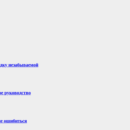
здку незабываемой
ое руководство
не ошибиться