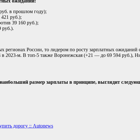
атных ожиданий:
руб. в прошлом году);
421 руб.);
тив 39 160 руб.);
 руб.).
ых регионах России, то лидером по росту зарплатных ожиданий с
 в 2023-м. В топ-5 также Воронежская (+21 — до 69 594 руб.), 
т наибольший размер зарплаты в принципе, выглядит следую
пить дорогу :: Autonews