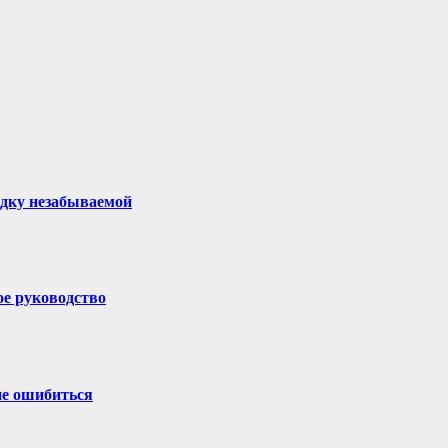
здку незабываемой
ое руководство
не ошибиться