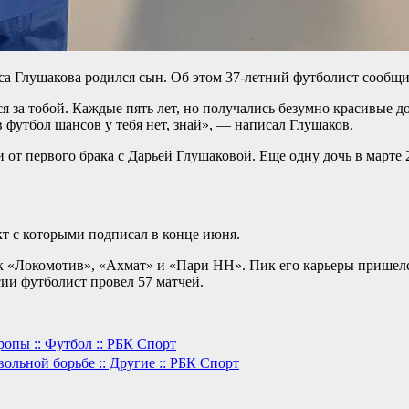
 Глушакова родился сын. Об этом 37-летний футболист сообщил
я за тобой. Каждые пять лет, но получались безумно красивые 
в футбол шансов у тебя нет, знай», — написал Глушаков.
ри от первого брака с Дарьей Глушаковой. Еще одну дочь в март
т с которыми подписал в конце июня.
к «Локомотив», «Ахмат» и «Пари НН». Пик его карьеры пришелся
ии футболист провел 57 матчей.
опы :: Футбол :: РБК Спорт
ольной борьбе :: Другие :: РБК Спорт