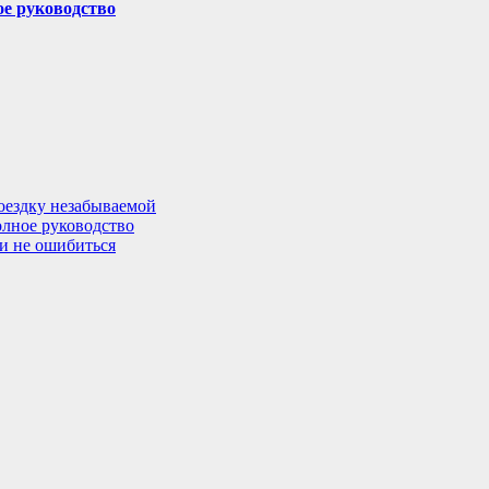
ое руководство
поездку незабываемой
олное руководство
 и не ошибиться