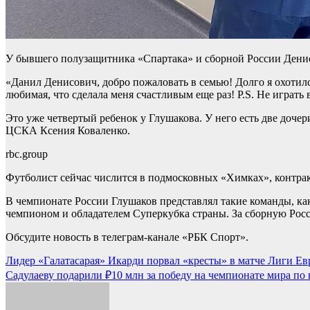
У бывшего полузащитника «Спартака» и сборной России Дениса
«Данил Денисович, добро пожаловать в семью! Долго я охотилс
любимая, что сделала меня счастливым еще раз! P.S. Не играть 
Это уже четвертый ребенок у Глушакова. У него есть две доче
ЦСКА Ксения Коваленко.
rbc.group
Футболист сейчас числится в подмосковных «Химках», контрак
В чемпионате России Глушаков представлял такие команды, ка
чемпионом и обладателем Суперкубка страны. За сборную Росс
Обсудите новость в телеграм-канале «РБК Спорт».
Навигация
Лидер «Галатасарая» Икарди порвал «кресты» в матче Лиги Евр
Садулаеву подарили ₽10 млн за победу на чемпионате мира по в
по
записям