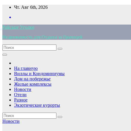
Перейти
Чт. Авг 6th, 2026
к
содержимому
Райские Уголки
Недвижимость для Отдыха за Границей
На главную
Виллы и Кондоминиумы
Дом на побережье
Жилые комплексы
Новости
Отели
Разное
Экзотические курорты
Новости