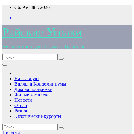
Перейти
Сб. Авг 8th, 2026
к
содержимому
Райские Уголки
Недвижимость для Отдыха за Границей
На главную
Виллы и Кондоминиумы
Дом на побережье
Жилые комплексы
Новости
Отели
Разное
Экзотические курорты
Новости