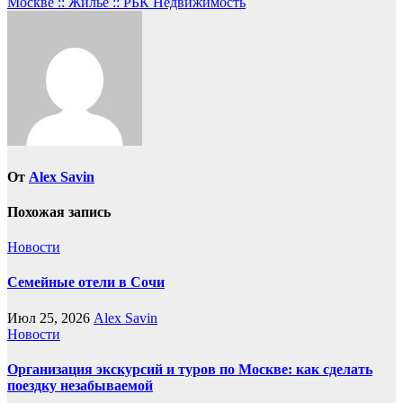
записям
Москве :: Жилье :: РБК Недвижимость
От
Alex Savin
Похожая запись
Новости
Семейные отели в Сочи
Июл 25, 2026
Alex Savin
Новости
Организация экскурсий и туров по Москве: как сделать
поездку незабываемой