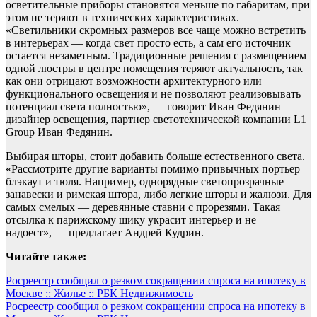
осветительные приборы становятся меньше по габаритам, при
этом не теряют в технических характеристиках.
«Светильники скромных размеров все чаще можно встретить
в интерьерах — когда свет просто есть, а сам его источник
остается незаметным. Традиционные решения с размещением
одной люстры в центре помещения теряют актуальность, так
как они отрицают возможности архитектурного или
функционального освещения и не позволяют реализовывать
потенциал света полностью», — говорит Иван Федянин
дизайнер освещения, партнер светотехнической компании L1
Group Иван Федянин.
Выбирая шторы, стоит добавить больше естественного света.
«Рассмотрите другие варианты помимо привычных портьер
блэкаут и тюля. Например, однорядные светопрозрачные
занавески и римская штора, либо легкие шторы и жалюзи. Для
самых смелых — деревянные ставни с прорезями. Такая
отсылка к парижскому шику украсит интерьер и не
надоест», — предлагает Андрей Кудрин.
Читайте также:
Навигация
Росреестр сообщил о резком сокращении спроса на ипотеку в
Москве :: Жилье :: РБК Недвижимость
по
Росреестр сообщил о резком сокращении спроса на ипотеку в