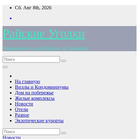
Перейти
Сб. Авг 8th, 2026
к
содержимому
Райские Уголки
Недвижимость для Отдыха за Границей
На главную
Виллы и Кондоминиумы
Дом на побережье
Жилые комплексы
Новости
Отели
Разное
Экзотические курорты
Новости