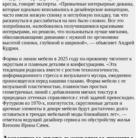
кресла, говорят эксперты. «Привычные интерьерные диваны,
которые идеально вписывались в дизайнерские концепции,
часто имели низкую спинку и неглубокую посадку, так что
раскинуться и расслабиться на них было сложно. Все это
попробовали, налюбовались получившимися красивыми
интерьерами, но решили, что пользоваться лучше мягкими,
обволакивающими диванами с нужной по эргономике
высотой спинки, глубиной и шириной», — объясняет Андрей
Кудрин.
Формы и линии мебели в 2025 году по-прежнему тяготеют к
округлым и плавным деталям и конфигурациям. «Эта
тенденция родилась вместе с ростом технологичности,
информационного стресса и визуального мусора, ежедневно
проносящегося перед нашими глазами. Форма мебели с ее
визуальной пластичностью, плавностью простых
геометричных линий с добавлением мягких текстур в
природных оттенках справляются с этой задачей превосходно.
Футуризм из 1970-х, изогнутости, скругленные детали и
арочные элементы в декоре мебели будут достаточно долго
оставаться в трендах мебельной моды ближайших лет», —
отметила ведущий дизайнер сервиса по обустройству жилья
Rerooms Ирина Сачек.