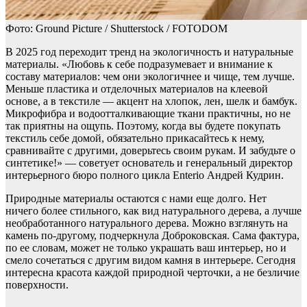
Фото: Ground Picture / Shutterstock / FOTODOM
В 2025 год переходит тренд на экологичность и натуральные
материалы. «Любовь к себе подразумевает и внимание к
составу материалов: чем они экологичнее и чище, тем лучше.
Меньше пластика и отделочных материалов на клеевой
основе, а в текстиле — акцент на хлопок, лен, шелк и бамбук.
Микрофибра и водоотталкивающие ткани практичны, но не
так приятны на ощупь. Поэтому, когда вы будете покупать
текстиль себе домой, обязательно прикасайтесь к нему,
сравнивайте с другими, доверьтесь своим рукам. И забудьте о
синтетике!» — советует основатель и генеральный директор
интерьерного бюро полного цикла Enterio Андрей Кудрин.
Природные материалы остаются с нами еще долго. Нет
ничего более стильного, как вид натурального дерева, а лучше
необработанного натурального дерева. Можно взглянуть на
камень по-другому, подчеркнула Доброковская. Сама фактура,
по ее словам, может не только украшать ваш интерьер, но и
смело сочетаться с другим видом камня в интерьере. Сегодня
интересна красота каждой природной черточки, а не безличие
поверхности.