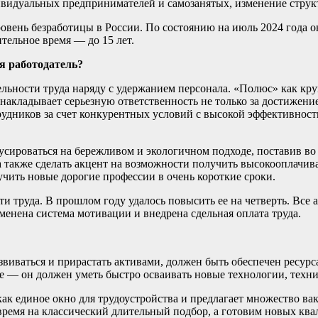
ивидуальных предпринимателей и самозанятых, изменение струк
вень безработицы в России. По состоянию на июль 2024 года он
тельное время — до 15 лет.
я работодатель?
ьности труда наряду с удержанием персонала. «Полюс» как кру
накладывает серьезную ответственность не только за достижение
удников за счет конкурентных условий с высокой эффективность
сироваться на бережливом и экологичном подходе, поставив во
 также сделать акцент на возможности получить высокооплачив
учить новые дорогие профессии в очень короткие сроки.
труда. В прошлом году удалось повысить ее на четверть. Все а
енена система мотивации и внедрена сдельная оплата труда.
звиваться и прирастать активами, должен быть обеспечен ресу
 — он должен уметь быстро осваивать новые технологии, техни
 как единое окно для трудоустройства и предлагает множество в
время на классический длительный подбор, а готовим новых к