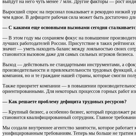
выйдут на него чуть менее 7 млн. Другие факторы — рост инд
Выросший спрос на персонал показывает и рекордно низкий уро
чем вдвое. В дефиците рабочая сила может быть достаточно дли
— С какими еще основными вызовами сегодня сталкиваетс
— В этом году мы сохраняем фокус на повышение производител
лучших работодателей России. Присутствие в таких рейтингах 
значит — уметь находить баланс между лояльностью своих сотр
становится вызовом даже для самых сильных игроков бизнеса.
Выход — действовать не стандартными инструментами, а сфоку
производительности и привлекательности трудовых функций, а
компания, но и те граждане нашей страны, которые смогли пол
Также приоритет компании — в повышении производительности 
ориентированными. Для некоторых процессов горных работ изм
— Как решаете проблему дефицита трудовых ресурсов?
— Крупный бизнес, а особенно бизнес, который продолжает ра
становится квалифицированный сотрудник. Главное требование
Мы создали внутреннее агентство занятости, которое работает
унифицированным требованиям. Теперь мы больше не тратим 