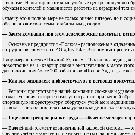
группами. Наши корпоративные учебные центры получили обр
обучаем водителей и машинистов работать на карьерной технике
Отмечу, это в полной мере не только бизнес-интерес, но и со
обеспечивают свои семьи стабильным доходом.
— Зачем компании при этом девелоперские проекты в реги
— Основные предприятия «Полюса» расположены в отдаленных 
сотрудников совместно с АО «Дом.РФ». Это помогает решить п
Например, в поселке Нижний Куранах в Якутии возводят два
новостройка на 35 квартир сдана в эксплуатацию в марте этого
для проживания более 700 работников «Полюс Алдан», а также
— Как вы развиваете инфраструктуру в регионах присутст
— Регионы присутствия у нашей компании сложные и удаленные
создать условия, которые помогут сохранить привычный образ
спортивную инфраструктуру, оборудуем учебные и медицинские
главное — постоянно повышаем уровень медицинского обслуж
— Еще один тренд на рынке труда — обучение молодежи для
— Важнейший элемент корпоративной кадровой системы — это
средние учебные заведения, и университеты с нашими совмест