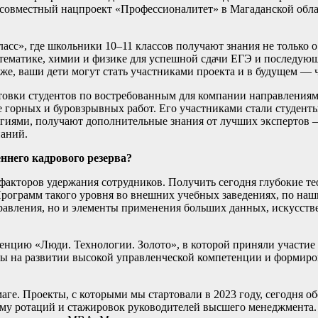
 совместный нацпроект «Профессионалитет» в Магаданской обла
сс», где школьники 10–11 классов получают знания не только 
атематике, химии и физике для успешной сдачи ЕГЭ и последующ
ь же, ваши дети могут стать участниками проекта и в будущем —
товки студентов по востребованным для компании направления
 горных и буровзрывных работ. Его участниками стали студен
огиями, получают дополнительные знания от лучших экспертов —
паний.
ннего кадрового резерва?
акторов удержания сотрудников. Получить сегодня глубокие тео
рограмм такого уровня во внешних учебных заведениях, по наши
авления, но и элементы применения больших данных, искусстве
енцию «Люди. Технологии. Золото», в которой приняли участие
ены на развитии высокой управленческой компетенции и формиро
умаге. Проекты, с которыми мы стартовали в 2023 году, сегодн
амму ротаций и стажировок руководителей высшего менеджмента.