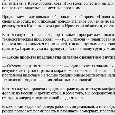
мы активны в Красноярском крае, Иркутской области и начали
новые нестандартные совместные программы.
Продолжаем реализовывать образовательный проект «Полюс-кла
специальностях, но и проходят дополнительное обучение по м
реализуется в Красноярском крае и Иркутской области и, опят
В этом году стартовали с корпоративными программами подго
технологическим процессом. — «РБК Отрасли»), планирование
проекта они знакомятся с компанией, с используемыми технол
практику. Гарантируем их трудоустройство в нашу группу ком
— Какие проекты предприятия связаны с развитием внутре
— Обучение и развитие персонала — один из самых значимых ф
ведущих экспертов страны и мира можно только в «Полюсе». П
программы включаем не только традиционные экспертные напр
технологий, моделирования, облачных технологий.
В этом году мы провели первую в стране практическую конфер
фабрик из России и других стран. Кроме того, мы сосредоточ
смотреть вперед с перспективой на десять лет.
В компании кадровый резерв работает, он реальный, а не на б
резерв позволяет формировать и развивать, во-первых, прогр