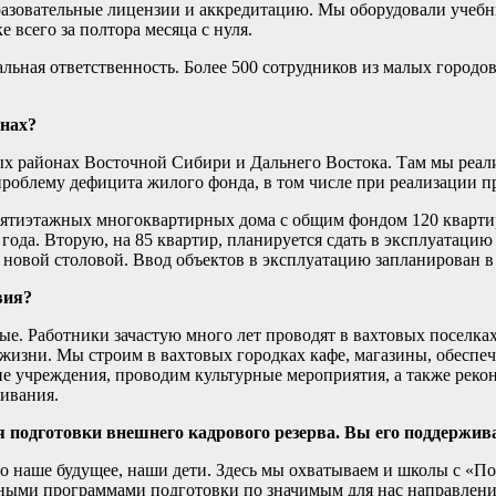
азовательные лицензии и аккредитацию. Мы оборудовали учебн
 всего за полтора месяца с нуля.
циальная ответственность. Более 500 сотрудников из малых гор
онах?
районах Восточной Сибири и Дальнего Востока. Там мы реализ
роблему дефицита жилого фонда, в том числе при реализации п
 пятиэтажных многоквартирных дома с общим фондом 120 кварти
 года. Вторую, на 85 квартир, планируется сдать в эксплуатаци
 новой столовой. Ввод объектов в эксплуатацию запланирован в
вия?
. Работники зачастую много лет проводят в вахтовых поселках 
 жизни. Мы строим в вахтовых городках кафе, магазины, обесп
 учреждения, проводим культурные мероприятия, а также рекон
ивания.
 подготовки внешнего кадрового резерва. Вы его поддержив
 наше будущее, наши дети. Здесь мы охватываем и школы с «
ными программами подготовки по значимым для нас направлениям