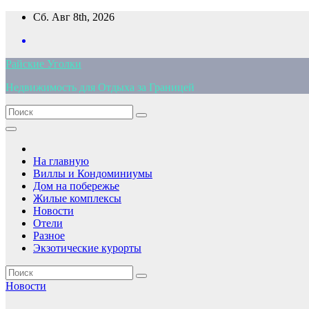
Перейти
Сб. Авг 8th, 2026
к
содержимому
Райские Уголки
Недвижимость для Отдыха за Границей
На главную
Виллы и Кондоминиумы
Дом на побережье
Жилые комплексы
Новости
Отели
Разное
Экзотические курорты
Новости