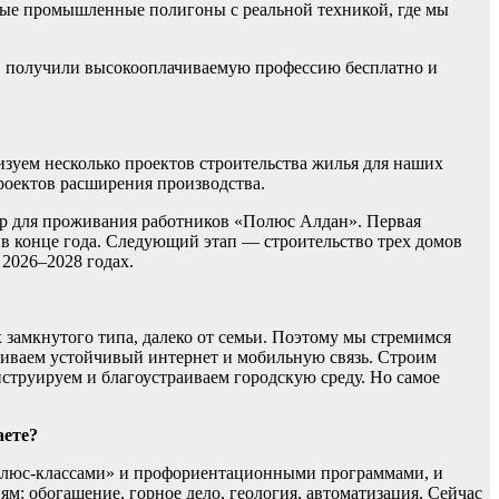
ые промышленные полигоны с реальной техникой, где мы
одов получили высокооплачиваемую профессию бесплатно и
уем несколько проектов строительства жилья для наших
роектов расширения производства.
р для проживания работников «Полюс Алдан». Первая
ю в конце года. Следующий этап — строительство трех домов
 2026–2028 годах.
замкнутого типа, далеко от семьи. Поэтому мы стремимся
ечиваем устойчивый интернет и мобильную связь. Строим
струируем и благоустраиваем городскую среду. Но самое
аете?
Полюс-классами» и профориентационными программами, и
: обогащение, горное дело, геология, автоматизация. Сейчас