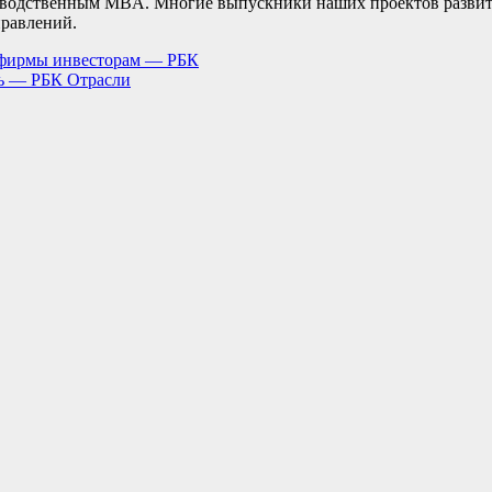
изводственным MBA. Многие выпускники наших проектов развит
правлений.
офирмы инвесторам — РБК
ть — РБК Отрасли