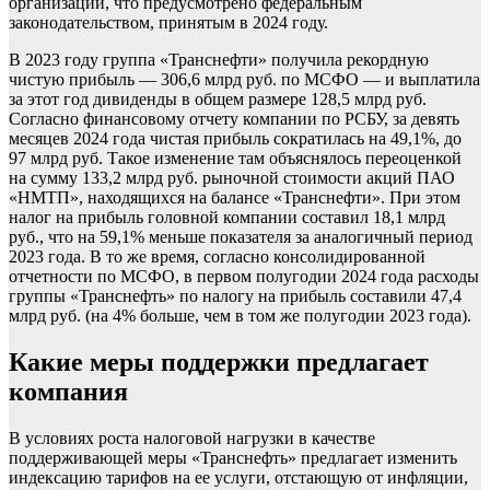
организаций, что предусмотрено федеральным
законодательством, принятым в 2024 году.
В 2023 году группа «Транснефти» получила рекордную
чистую прибыль — 306,6 млрд руб. по МСФО — и выплатила
за этот год дивиденды в общем размере 128,5 млрд руб.
Согласно финансовому отчету компании по РСБУ, за девять
месяцев 2024 года чистая прибыль сократилась на 49,1%, до
97 млрд руб. Такое изменение там объяснялось переоценкой
на сумму 133,2 млрд руб. рыночной стоимости акций ПАО
«НМТП», находящихся на балансе «Транснефти». При этом
налог на прибыль головной компании составил 18,1 млрд
руб., что на 59,1% меньше показателя за аналогичный период
2023 года. В то же время, согласно консолидированной
отчетности по МСФО, в первом полугодии 2024 года расходы
группы «Транснефть» по налогу на прибыль составили 47,4
млрд руб. (на 4% больше, чем в том же полугодии 2023 года).
Какие меры поддержки предлагает
компания
В условиях роста налоговой нагрузки в качестве
поддерживающей меры «Транснефть» предлагает изменить
индексацию тарифов на ее услуги, отстающую от инфляции,