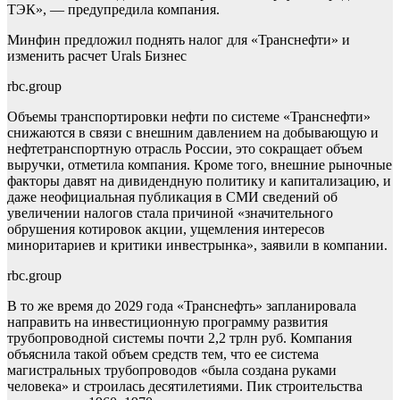
ТЭК», — предупредила компания.
Минфин предложил поднять налог для «Транснефти» и
изменить расчет Urals
Бизнес
rbc.group
Объемы транспортировки нефти по системе «Транснефти»
снижаются в связи с внешним давлением на добывающую и
нефтетранспортную отрасль России, это сокращает объем
выручки, отметила компания. Кроме того, внешние рыночные
факторы давят на дивидендную политику и капитализацию, и
даже неофициальная публикация в СМИ сведений об
увеличении налогов стала причиной «значительного
обрушения котировок акции, ущемления интересов
миноритариев и критики инвестрынка», заявили в компании.
rbc.group
В то же время до 2029 года «Транснефть» запланировала
направить на инвестиционную программу развития
трубопроводной системы почти 2,2 трлн руб. Компания
объяснила такой объем средств тем, что ее система
магистральных трубопроводов «была создана руками
человека» и строилась десятилетиями. Пик строительства