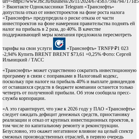
url=»https://www.rbc.ru/business/26/11/2024/6745b3759a7947171d
> Вконтакте Одноклассники Telegram «Транснефть»
допустила отказ от инвестпроектов на фоне роста налога
«Транснефть» предупредила о риске отказа от части
инвестпроектов на фоне намерения правительства поднять ей
налог на прибыль в 2 раза, до 40%. В качестве
поддерживающей меры компания предложила пересмотреть
тарифы на свои услуги
«Транснефть»
TRNFP
₽1 023
-2,94%
Купить
BRENT
BRENT
$73,61
+0,25%
Фото: Сергей
Ильницкий / ТАСС
«Транснефть» может существенно сократить инвестиционную
программу в связи с поправками в Налоговый кодекс,
поскольку при налоге на прибыль 40% и выплате дивидендов
от оставшихся средств в бюджете компании останется только
четверть от полученной прибыли. Об этом сообщила пресс-
служба корпорации.
«А это гарантирует, что уже к 2026 году у ПАО «Транснефть»
следует ожидать дефицит денежных средств, приостановку
реализации и отказ от крупных инвестиционных проектов, в
том числе по капитальному ремонту и реконструкции.
Безусловно, это окажет негативное влияние на целый спектр
смежных производственных отраслей, в первую очередь