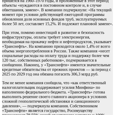
пришелся на 1960–1970 годы, и проложенные в этот период
объекты «нуждаются в постоянном контроле и, в случае
обветшания, замене». В компании подчеркнули: «На текущий
момент при условии действующей ежегодной программы
обновления доля основных фондов труб, эксплуатируемых
более 50 лет, составляет 15,2%. И подлежит плановой замене».
При этом, помимо инвестиций в развитие и безопасность
инфраструктуры, оплаты требует электроэнергия,
необходимая на прокачку нефти и нефтепродуктов, указывает
«Транснефть». На компанию приходится около 1,4% от всего
объема энергопотребления в России. Также компания «несет
социальные расходы на оплату труда и поддержку более чем
120 тыс. собственных работников», подчеркивается в
сообщении. Наконец, у «Транснефти» имеются значительные
кредитные обязательства от прежних проектов — за период с
2025 по 2029 год она обязана погасить 306,3 млрд руб.
Тем не менее компания сообщила, что «как ответственный
налогоплательщик поддерживает усилия Минфина» по
наполнению федерального бюджета.
«Транснефть» готова
выполнить решение своего главного акционера в условиях
сложной геополитической обстановки и санкционного
давления», — подчеркнула компания. Собственником
«Транснефти» является государство, Росимуществу