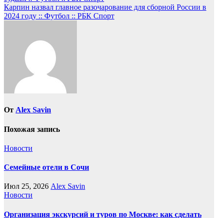
по
Карпин назвал главное разочарование для сборной России в
записям
2024 году :: Футбол :: РБК Спорт
От
Alex Savin
Похожая запись
Новости
Семейные отели в Сочи
Июл 25, 2026
Alex Savin
Новости
Организация экскурсий и туров по Москве: как сделать