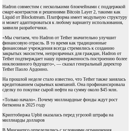
Hadron совместим с несколькими блокчейнами с поддержкой
смарт-контрактов и решениями Bitcoin Layer 2, такими как
Liquid от Blockstream. Платформа имеет модульную структуру
и может адаптироваться к любому варианту использования,
заявили разработчики.
«Мы считаем, что Hadron от Tether значительно улучшит
финансовую отрасль. В то время как традиционные
финансовые учреждения всегда стремились к созданию
закрытых экосистем, непрозрачных для граждан, Hadron от
Tether подтверждает нашу приверженность построению более
инклюзивного будущего», — сказал генеральный директор
Tether Паоло Ардоино.
На прошлой неделе стало известно, что Tether также занялась
кредитованием сырьевых компаний. Она профинансировала
сделку по покупке сырой нефти на сумму около $45 млн.
«Только начало». Почему миллиардные фонды ждут рост
биткоина в 2025 году
Криптобиржа Upbit оказалась перед угрозой штрафа на
миллиарды долларов
В Минэнерго определились с условиями ограничения