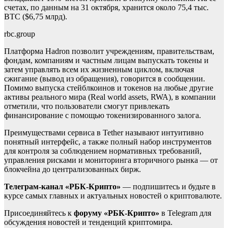
счетах, по данным на 31 октября, хранится около 75,4 тыс.
BTC ($6,75 млрд).
rbc.group
Платформа Hadron позволит учреждениям, правительствам,
фондам, компаниям и частным лицам выпускать токены и
затем управлять всем их жизненным циклом, включая
сжигание (вывод из обращения), говорится в сообщении.
Помимо выпуска стейблкоинов и токенов на любые другие
активы реального мира (Real world assets, RWA), в компании
отметили, что пользователи смогут привлекать
финансирование с помощью токенизированного залога.
Преимуществами сервиса в Tether называют интуитивно
понятный интерфейс, а также полный набор инструментов
для контроля за соблюдением нормативных требований,
управления рисками и мониторинга вторичного рынка — от
блокчейна до централизованных бирж.
Телеграм-канал «РБК-Крипто»
— подпишитесь и будьте в
курсе самых главных и актуальных новостей о криптовалюте.
Присоединяйтесь к
форуму «РБК-Крипто»
в Telegram для
обсуждения новостей и тенденций криптомира.