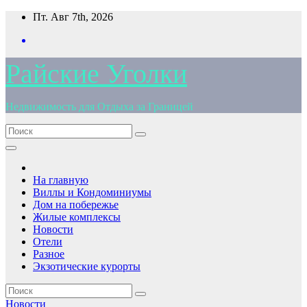
Перейти
Пт. Авг 7th, 2026
к
содержимому
Райские Уголки
Недвижимость для Отдыха за Границей
На главную
Виллы и Кондоминиумы
Дом на побережье
Жилые комплексы
Новости
Отели
Разное
Экзотические курорты
Новости