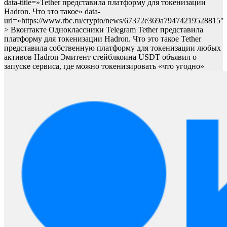
data-title=»Tether представила платформу для токенизации
Hadron. Что это такое» data-
url=»https://www.rbc.ru/crypto/news/67372e369a79474219528815″
> Вконтакте Одноклассники Telegram Tether представила
платформу для токенизации Hadron. Что это такое Tether
представила собственную платформу для токенизации любых
активов Hadron
Эмитент стейблкоина USDT объявил о
запуске сервиса, где можно токенизировать «что угодно»