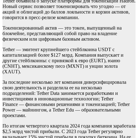
Tether объявила о запуске платформы для токенизации Hadron.
Новый сервис позволяет токенизировать что угодно — от
акций и облигаций до баллов лояльности и корзин активов,
говорится в пресс-релизе компании.
Токенизированный актив — это токен, выпущенный на
блокчейне, представляющий собой право на владение
физическим или цифровым базовым активом.
Tether — эмитент крупнейшего стейблкоина USDT с
капитализацией более $127 млрд. Компания выпускает и
другие стейблкоины: с привязкой к евро (EURT), юаню
(CNHT), мексиканскому песо (MXNT) и унции золота
(XAUT).
За последние несколько лет компания диверсифицировала
свою деятельность и разделила ее на несколько
подразделений: Tether Data занимается разработками и
инвестициями в инновационные технологии; Tether
Finance — финансовыми решениями и токенизацией; Tether
Power — майнингом, а Tether Edu — образовательными
проектами.
По итогам четвертого квартала 2024 года компания заработала
$2,5 млрд чистой прибыли. С 2023 года Tether регулярно
вкладывает 15% чистой прибыли в покупку биткоина. На ее