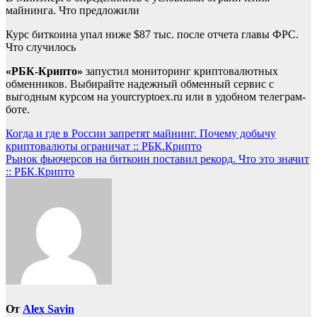
майнинга. Что предложили
Курс биткоина упал ниже $87 тыс. после отчета главы ФРС.
Что случилось
«РБК-Крипто»
запустил мониторинг криптовалютных
обменников. Выбирайте надежный обменный сервис с
выгодным курсом на yourcryptoex.ru или в удобном телеграм-
боте.
Навигация
Когда и где в России запретят майнинг. Почему добычу
криптовалюты ограничат :: РБК.Крипто
по
Рынок фьючерсов на биткоин поставил рекорд. Что это значит
записям
:: РБК.Крипто
От
Alex Savin