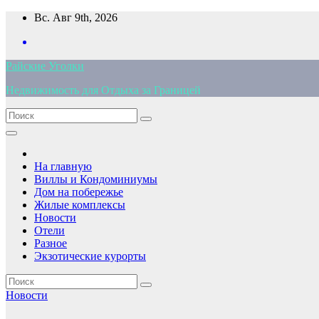
Перейти
Вс. Авг 9th, 2026
к
содержимому
Райские Уголки
Недвижимость для Отдыха за Границей
На главную
Виллы и Кондоминиумы
Дом на побережье
Жилые комплексы
Новости
Отели
Разное
Экзотические курорты
Новости