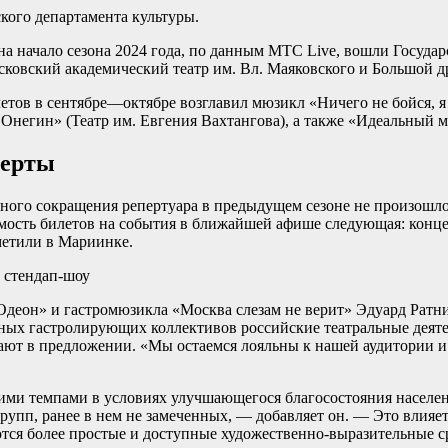
кого департамента культуры.
на начало сезона 2024 года, по данным МТС Live, вошли Госуда
овский академический театр им. Вл. Маяковского и Большой дра
етов в сентябре—октябре возглавил мюзикл «Ничего не бойся, 
Онегин» (Театр им. Евгения Вахтангова), а также «Идеальный м
перты
нного сокращения репертуара в предыдущем сезоне не произошло
оимость билетов на события в ближайшей афише следующая: конц
метили в Мариинке.
и стендап-шоу
Одеон» и гастромюзикла «Москва слезам не верит» Эдуард Ратни
адных гастролирующих коллективов российские театральные дея
ают в предложении. «Мы остаемся лояльны к нашей аудитории и
и темпами в условиях улучшающегося благосостояния населения
упп, ранее в нем не замеченных, — добавляет он. — Это влияет
тся более простые и доступные художественно-выразительные с