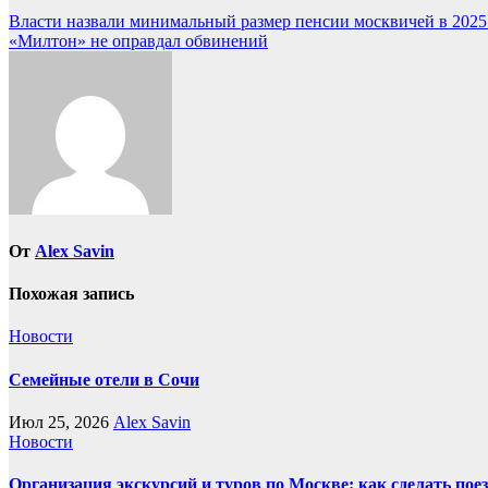
Навигация
Власти назвали минимальный размер пенсии москвичей в 202
«Милтон» не оправдал обвинений
по
записям
От
Alex Savin
Похожая запись
Новости
Семейные отели в Сочи
Июл 25, 2026
Alex Savin
Новости
Организация экскурсий и туров по Москве: как сделать пое