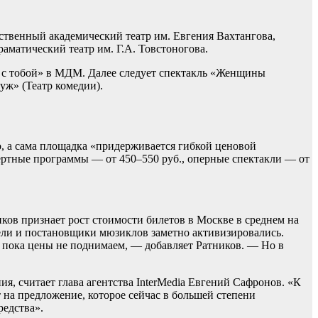
рственный академический театр им. Евгения Вахтангова,
матический театр им. Г.А. Товстоногова.
я с тобой» в МДМ. Далее следует спектакль «Женщины
уж» (Театр комедии).
, а сама площадка «придерживается гибкой ценовой
ертные программы — от 450–550 руб., оперные спектакли — от
ков признает рост стоимости билетов в Москве в среднем на
тели и постановщики мюзиклов заметно активизировались.
 пока цены не поднимаем, — добавляет Ратников. — Но в
, считает глава агентства InterMedia Евгений Сафронов. «К
 на предложение, которое сейчас в большей степени
редства».