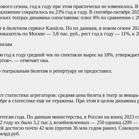
ового сезона, год к году при этом практически не изменилось. 
дложение сократилось на 23% год к году. В сентябре-октябре 202
ковских театрах динамика сопоставима: плюс 8% по сравнению с 
в билетном сервисе Kassir.ru. По их данным, в новом сезоне 202
оказатель по Москве — 3,8 тыс. руб., рост год к году — 11%, к 
авилам
м год к году средний чек на спектакли вырос на 18%, утверждает
тов», — отмечает она.
еатральным билетам и репертуару не предоставил.
 статистики агрегаторов: средняя цена билета в театр за январь—
ябре в статистике еще не отражены. При этом в целом динамика 
огам года. По данным министерства, в России на конец 2023 го
2 году их было 3,2 тыс.), возобновленных — 250 единиц (209 — в
елей достигло почти 42 млн (против 36 млн годом ранее). Совок
 млрд руб.