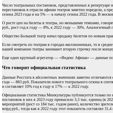
Число театральных постановок, представленных в репертуаре н
перестановок в отрасли афиши театров заметно поредели, а пре
сезона 2023 года и на 5% — к началу сезона 2022 года. В мос
О росте цен на билеты в театры, но меньшими темпами, говорят 
руб., рост год к году — 8%, к 2022 году — 30%. Аналогичный п
Общество
Большой театр начал продажу билетов по новым пр
Если смотреть по театрам в городах-миллионниках, то в средне
нашей компании театры занимают вторую строчку после концер
Еще один крупный агрегатор — «Яндекс Афиша» — данные по т
Что говорит официальная статистика
Данные Росстата в абсолютных значениях заметно отличаются от
года — 883 руб. Показатели нового театрального сезона в сент
и составляет 10% год к году и 17% — к 2022 году.
Официальная статистика Минкультуры публикуется только по ит
постановок в них в 2023 году превысило 3,3 тыс. единиц (в 202
мероприятий (рост со 184 тыс. годом ранее), количество зрит
млрд руб., тогда как в 2022 году этот показатель составлял 31,4