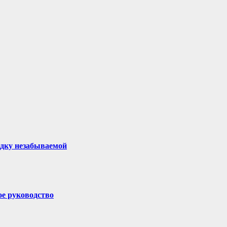
здку незабываемой
ое руководство