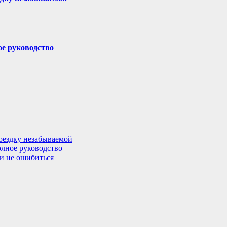
ое руководство
поездку незабываемой
олное руководство
 и не ошибиться