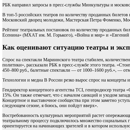
РБК направил запросы в пресс-службы Минкультуры и московс
В топ-5 российских театров по количеству проданных билетов 
Московский дворец молодежи, Мастерская Петра Фоменко, Моск
Рейтинг театральных постановок по количеству проданных бил
Есенина» (МХАТ им. М. Горького), «Война и мир» и «Евгений 
Как оценивают ситуацию театры и экс
Спрос на спектакли Мариинского театра стабилен, количестве
политики», рассказали РБК в пресс-службе этого театра. «Ст
450–800 руб., балетные спектакли — от 1000–1600 руб.», — от
Технологии и медиа
В России резко вырос спрос на концерты 
Гендиректор концертного агентства TCI, генпродюсер театра «
15%. Он также отмечает, что с началом санкций и уходом зап
Концертное и выставочное сообщества при этом заметно уступ
следующем сезоне, я боюсь, они пойдут вверх».
Востребованность культурных мероприятий растет опережающим
театральному процессу подключилось множество социальных гр
ориентируется на начинающих зрителей и в котором использую