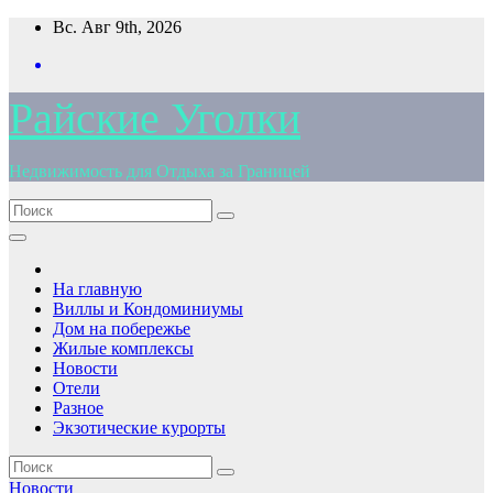
Перейти
Вс. Авг 9th, 2026
к
содержимому
Райские Уголки
Недвижимость для Отдыха за Границей
На главную
Виллы и Кондоминиумы
Дом на побережье
Жилые комплексы
Новости
Отели
Разное
Экзотические курорты
Новости