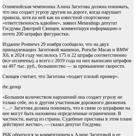
Олимпийская чемпионка Алина Загитова должна понимать,
что она создает угрозу другим на дороге, когда нарушает
правила, хотя на ней как на известной спортсменке
«ответственность вдвойне», заявил Metaratings депутат
Госдумы Дмитрий Свищев, комментируя информацию о
почти 200 штрафах фигуристки.
Издание Postnews 29 ноября сообщило, что на двух
принадлежащих Загитовой машинах, Porsche Macan и BMW
X6, в 2024 году числилось 175 и 22 штрафа соответственно
(все оплачены), а всего с 2019 года на них выписано штрафов
на 497 тыс. руб., большинство — за превышение скорости.
Свищев считает, что Загитова «подает плохой пример».
rbc.group
«Большим количеством нарушений она создает угрозу не
только себе, но и другим участникам дорожного движения.
<…> Загитова должна понимать, что в связи со штрафами на
нее могут быть наложены определенные ограничения. В
частности, выезд из страны. Судебные приставы в этом плане
действуют жестко», — сказал депутат Госдумы.
РБК обратился за комментарием к Алине Загитовой и ее