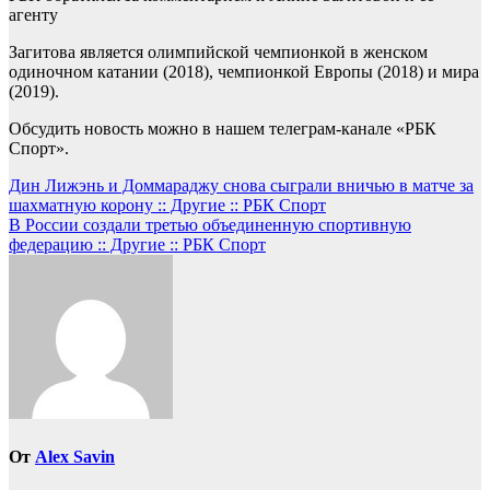
агенту
Загитова является олимпийской чемпионкой в женском
одиночном катании (2018), чемпионкой Европы (2018) и мира
(2019).
Обсудить новость можно в нашем телеграм-канале «РБК
Спорт».
Навигация
Дин Лижэнь и Доммараджу снова сыграли вничью в матче за
шахматную корону :: Другие :: РБК Спорт
по
В России создали третью объединенную спортивную
записям
федерацию :: Другие :: РБК Спорт
От
Alex Savin