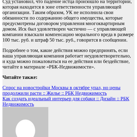
Суд установил, что падение истца произошло на территории,
которая находится в зоне ответственности управляющей
организации. Таким образом, УК не исполнила свои
обязанности по содержанию общего имущества, которые
предусмотрены договором управления многоквартирным
домом. Иск был удовлетворен частично — с управляющей
компании взыскали компенсацию морального вреда в размере
100 тыс. руб. и штраф 50 тыс. руб., говорится в сообщении.
Подробнее о том, какие действия можно предпринять, если
ваша управляющая компания работает неудовлетворительно,
и куда можно пожаловаться на ее действия или бездействие,
читайте в материале «РБК-Недвижимости».
Читайте также:
Навигация
Спрос на новостройки Москвы в октябре упал, но цены
продолжили расти :: Жилье :: РБК Недвижимость
по
Как создать идеальный интерьер для собаки :: Дизайн :: РБК
записям
Недвижимость