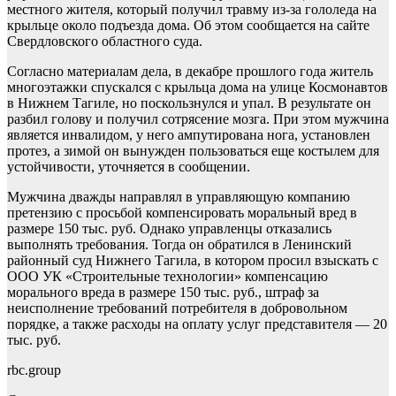
местного жителя, который получил травму из-за гололеда на
крыльце около подъезда дома. Об этом сообщается на сайте
Свердловского областного суда.
Согласно материалам дела, в декабре прошлого года житель
многоэтажки спускался с крыльца дома на улице Космонавтов
в Нижнем Тагиле, но поскользнулся и упал. В результате он
разбил голову и получил сотрясение мозга. При этом мужчина
является инвалидом, у него ампутирована нога, установлен
протез, а зимой он вынужден пользоваться еще костылем для
устойчивости, уточняется в сообщении.
Мужчина дважды направлял в управляющую компанию
претензию с просьбой компенсировать моральный вред в
размере 150 тыс. руб. Однако управленцы отказались
выполнять требования. Тогда он обратился в Ленинский
районный суд Нижнего Тагила, в котором просил взыскать с
ООО УК «Строительные технологии» компенсацию
морального вреда в размере 150 тыс. руб., штраф за
неисполнение требований потребителя в добровольном
порядке, а также расходы на оплату услуг представителя — 20
тыс. руб.
rbc.group