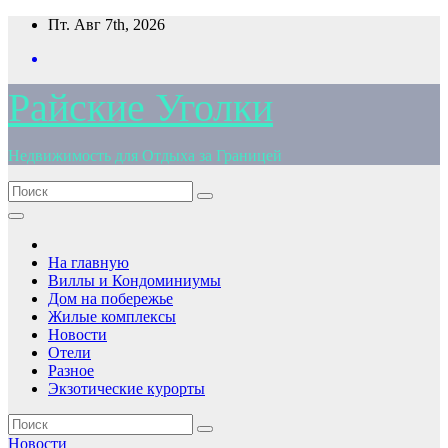
Перейти
Пт. Авг 7th, 2026
к
содержимому
Райские Уголки
Недвижимость для Отдыха за Границей
На главную
Виллы и Кондоминиумы
Дом на побережье
Жилые комплексы
Новости
Отели
Разное
Экзотические курорты
Новости