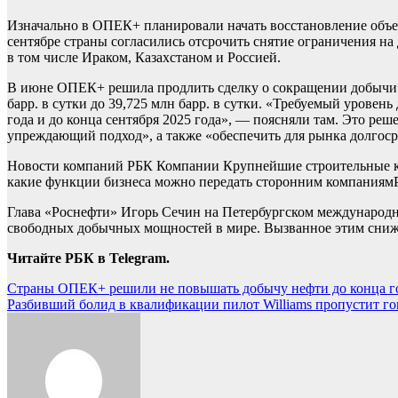
Изначально в ОПЕК+ планировали начать восстановление объемов
сентябре страны согласились отсрочить снятие ограничения на
в том числе Ираком, Казахстаном и Россией.
В июне ОПЕК+ решила продлить сделку о сокращении добычи не
барр. в сутки до 39,725 млн барр. в сутки. «Требуемый уровен
года и до конца сентября 2025 года», — поясняли там. Это ре
упреждающий подход», а также «обеспечить для рынка долгос
Новости компаний РБК Компании Крупнейшие строительные ко
какие функции бизнеса можно передать сторонним компаниям
Глава «Роснефти» Игорь Сечин на Петербургском международ
свободных добычных мощностей в мире. Вызванное этим сниже
Читайте РБК в Telegram.
Навигация
Страны ОПЕК+ решили не повышать добычу нефти до конца 
Разбивший болид в квалификации пилот Williams пропустит го
по
записям