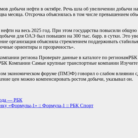
 добычи нефти в октябре. Речь шла об увеличении добычи на 180
 два месяца. Отсрочка объяснялась в том числе превышением объ
фти на весь 2025 год. При этом государства повысили общую к
ь добычи для ОАЭ был повышен на 300 тыс. барр. в сутки. Это ув
шение организация объясняла стремлением поддерживать стабиль
рочные ориентиры и прозрачность».
мпании региона Проверьте данные в каталоге по регионам
РБК 
РБК Компании Самые крупные транспортные компании Изучите и
ном экономическом форуме (ПМЭФ) говорил о слабом влиянии с
ние цен можно компенсировать ростом добычи, указывал он.
года — РБК
нку «Формулы-1» :: Формула-1 :: РБК Спорт