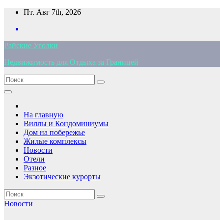
Перейти
Пт. Авг 7th, 2026
к
содержимому
Райские Уголки
Недвижимость для Отдыха за Границей
На главную
Виллы и Кондоминиумы
Дом на побережье
Жилые комплексы
Новости
Отели
Разное
Экзотические курорты
Новости