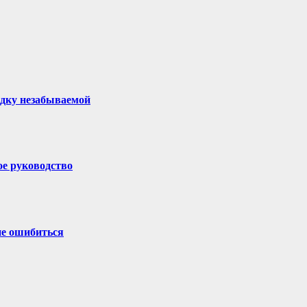
здку незабываемой
ое руководство
не ошибиться