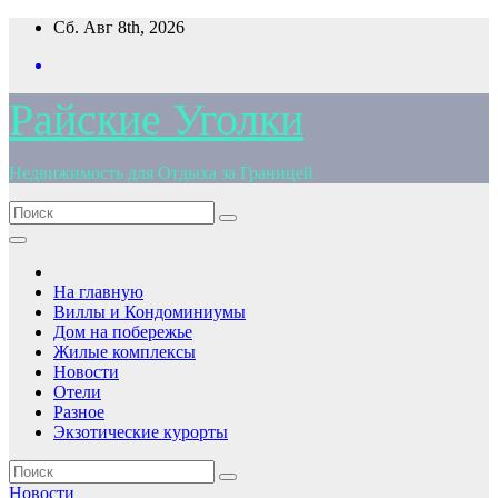
Перейти
Сб. Авг 8th, 2026
к
содержимому
Райские Уголки
Недвижимость для Отдыха за Границей
На главную
Виллы и Кондоминиумы
Дом на побережье
Жилые комплексы
Новости
Отели
Разное
Экзотические курорты
Новости