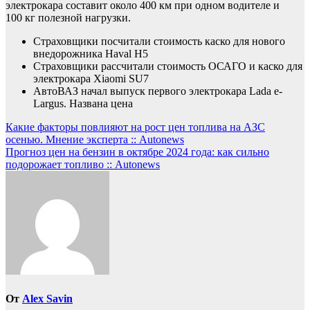
электрокара составит около 400 км при одном водителе и
100 кг полезной нагрузки.
Страховщики посчитали стоимость каско для нового
внедорожника Haval H5
Страховщики рассчитали стоимость ОСАГО и каско для
электрокара Xiaomi SU7
АвтоВАЗ начал выпуск первого электрокара Lada e-
Largus. Названа цена
Навигация
Какие факторы повлияют на рост цен топлива на АЗС
осенью. Мнение эксперта :: Autonews
по
Прогноз цен на бензин в октябре 2024 года: как сильно
записям
подорожает топливо :: Autonews
От
Alex Savin