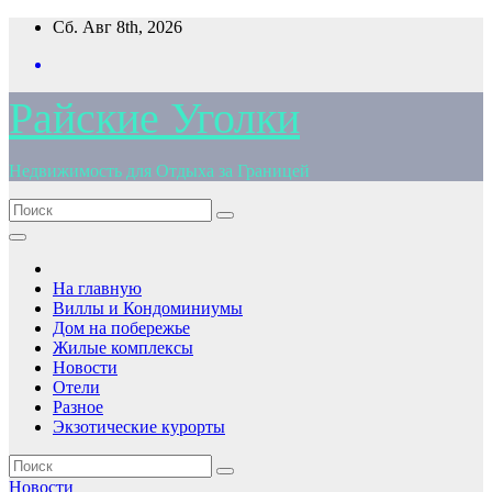
Перейти
Сб. Авг 8th, 2026
к
содержимому
Райские Уголки
Недвижимость для Отдыха за Границей
На главную
Виллы и Кондоминиумы
Дом на побережье
Жилые комплексы
Новости
Отели
Разное
Экзотические курорты
Новости