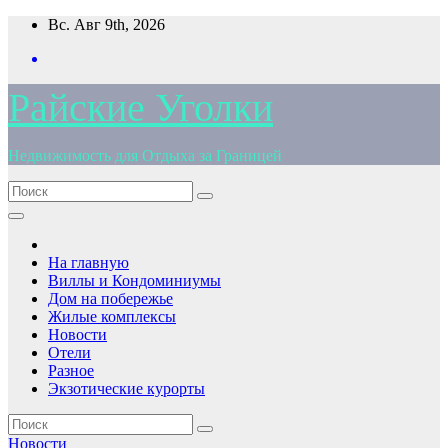
Перейти
Вс. Авг 9th, 2026
к
содержимому
Райские Уголки
Недвижимость для Отдыха за Границей
На главную
Виллы и Кондоминиумы
Дом на побережье
Жилые комплексы
Новости
Отели
Разное
Экзотические курорты
Новости