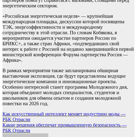
партнеров помогут справиться с вызовами, стоящими перед
энергетическим сектором.
«Российская энергетическая неделя» — крупнейшая
международная площадка, дискуссии которой посвящены
ТЭК, энергоэффективности и международному
сотрудничеству в этой отрасли. По словам Кобякова, в
мероприятии ожидается участие партнеров России по
БРИКС+, а также стран Африки, «подтвердивших свой
интерес к работе с Россией на недавно завершившейся первой
министерской конференции Форума партнерства Россия —
Африка».
В рамках мероприятия также запланирована обширная
выставочная экспозиция, где будут представлены ведущие
энергетические компании и инновационные проекты.
Особенно интересной станет программа Молодежного дня,
которая объединит молодых специалистов, студентов и
школьников для обмена опытом и создания молодежной
повестки на 2026 год.
Навигация
Как искусственный интеллект меняет индустрию моды —
РБК Отрасли
по
Какие решения обеспечат промышленную безопасность —
записям
РБК Отрасли