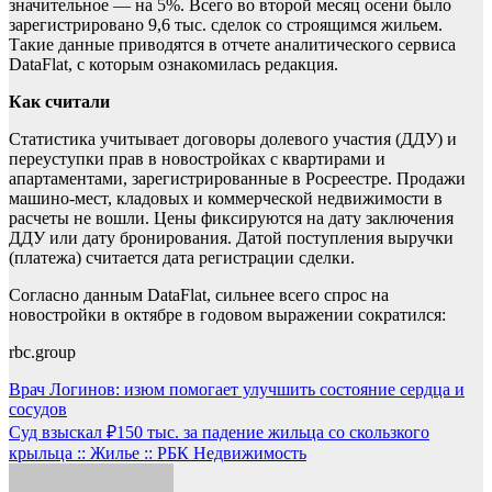
значительное — на 5%. Всего во второй месяц осени было
зарегистрировано 9,6 тыс. сделок со строящимся жильем.
Такие данные приводятся в отчете аналитического сервиса
DataFlat, с которым ознакомилась редакция.
Как считали
Статистика учитывает договоры долевого участия (ДДУ) и
переуступки прав в новостройках с квартирами и
апартаментами, зарегистрированные в Росреестре. Продажи
машино-мест, кладовых и коммерческой недвижимости в
расчеты не вошли. Цены фиксируются на дату заключения
ДДУ или дату бронирования. Датой поступления выручки
(платежа) считается дата регистрации сделки.
Согласно данным DataFlat, сильнее всего спрос на
новостройки в октябре в годовом выражении сократился:
rbc.group
Навигация
Врач Логинов: изюм помогает улучшить состояние сердца и
сосудов
по
Суд взыскал ₽150 тыс. за падение жильца со скользкого
записям
крыльца :: Жилье :: РБК Недвижимость