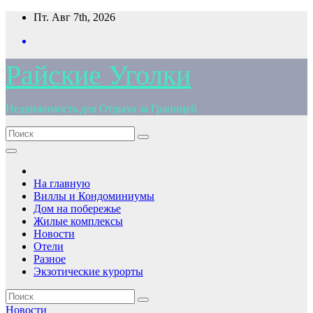
Перейти
Пт. Авг 7th, 2026
к
содержимому
Райские Уголки
Недвижимость для Отдыха за Границей
На главную
Виллы и Кондоминиумы
Дом на побережье
Жилые комплексы
Новости
Отели
Разное
Экзотические курорты
Новости