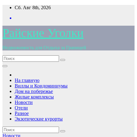
Перейти
Сб. Авг 8th, 2026
к
содержимому
Райские Уголки
Недвижимость для Отдыха за Границей
На главную
Виллы и Кондоминиумы
Дом на побережье
Жилые комплексы
Новости
Отели
Разное
Экзотические курорты
Новости