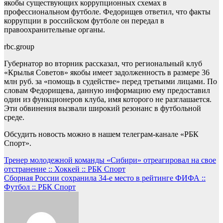
якобы существующих коррупционных схемах в
профессиональном футболе. Федорищев ответил, что факты
коррупции в российском футболе он передал в
правоохранительные органы.
rbc.group
Губернатор во вторник рассказал, что региональный клуб
«Крылья Советов» якобы имеет задолженность в размере 36
млн руб. за «помощь в судействе» перед третьими лицами. По
словам Федорищева, данную информацию ему предоставил
один из функционеров клуба, имя которого не разглашается.
Эти обвинения вызвали широкий резонанс в футбольной
среде.
Обсудить новость можно в нашем телеграм-канале «РБК
Спорт».
Навигация
Тренер молодежной команды «Сибири» отреагировал на свое
отстранение :: Хоккей :: РБК Спорт
по
Сборная России сохранила 34-е место в рейтинге ФИФА ::
записям
Футбол :: РБК Спорт