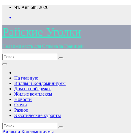
Перейти
Чт. Авг 6th, 2026
к
содержимому
Райские Уголки
Недвижимость для Отдыха за Границей
На главную
Виллы и Кондоминиумы
Дом на побережье
Жилые комплексы
Новости
Отели
Разное
Экзотические курорты
Виллы и Кондоминиумы