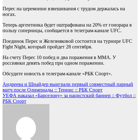
Перес на церемонии взвешивания с трудом держалась на
ногах.
Теперь аргентинка будет оштрафована на 20% от гонорара в
пользу соперницы, сообщается в телеграм-канале UFC.
Поединок Перес и Железняковой состоится на турнире UFC
Fight Night, который пройдет 28 сентября.
На счету Перес 10 побед и два поражения в ММА. У
россиянки девять побед при одном поражении.
Обсудите новость в телеграм-канале «РБК Спорт».
Навигация
Андреева и Шнайдер выиграли первый совместный парный
матч после Олимпиады :: Теннис :: РБК Спорт
по
УЕФА наказал «Барселону» за нацистский баннер :: Футбол ::
записям
РБК Спорт