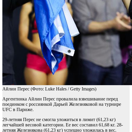
Айлин Перес
(Фото: Luke Hales / Getty Images)
Аргентинка Айлин Перес провалила взвешивание перед
поединком с россиянкой Дарьей Железняковой на турнире
UFC в Париже.
29-летняя Перес не смогла уложиться в лимит (61,23 кг)
легчайшей весовой категории. Ее вес составил 61,68 кг. 28-
летняя Железнякова (61,23 кг) успешно уложилась в вес.