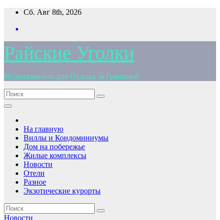
Перейти
Сб. Авг 8th, 2026
к
содержимому
Райские Уголки
Недвижимость для Отдыха за Границей
На главную
Виллы и Кондоминиумы
Дом на побережье
Жилые комплексы
Новости
Отели
Разное
Экзотические курорты
Новости