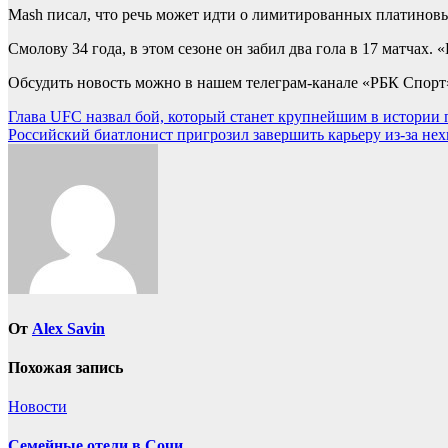
Mash писал, что речь может идти о лимитированных платиновых
Смолову 34 года, в этом сезоне он забил два гола в 17 матчах.
Обсудить новость можно в нашем телеграм-канале «РБК Спорт
Навигация
Глава UFC назвал бой, который станет крупнейшим в истории 
Российский биатлонист пригрозил завершить карьеру из-за нехв
по
записям
От
Alex Savin
Похожая запись
Новости
Семейные отели в Сочи