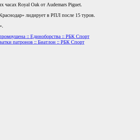
 часах Royal Oak от Audemars Piguet.
 «Краснодар» лидирует в РПЛ после 15 туров.
».
промоушена :: Единоборства :: РБК Спорт
атки патронов :: Биатлон :: РБК Спорт