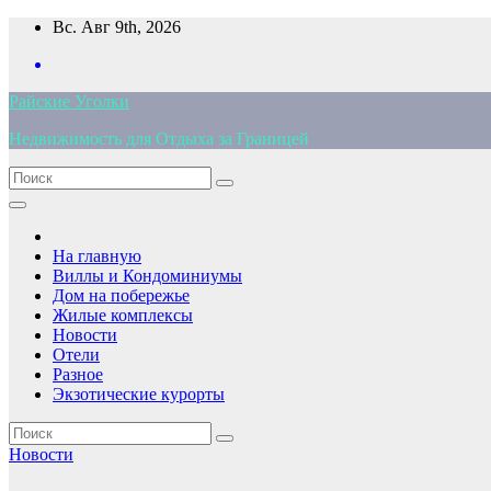
Перейти
Вс. Авг 9th, 2026
к
содержимому
Райские Уголки
Недвижимость для Отдыха за Границей
На главную
Виллы и Кондоминиумы
Дом на побережье
Жилые комплексы
Новости
Отели
Разное
Экзотические курорты
Новости