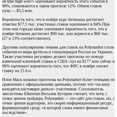
all time high wen?» оценивают вероятность этого события в
90%, сомневаются в таком прогнозе 12%. Объем ставок
пула — $5,5 млн.
Вероятность того, что в ноябре курс биткоина достигнет
отметки $77,5 тыс. участники ставок оценивают в 84% При
этом они гораздо ниже оценивают вероятность того, что в
ноябре биткоин достигнет $90 тыс. или вернется к $60 тыс.
(27 и 15% соответственно).
Другими популярными темами для ставок на Polymarket стали
события из мира футбола и спецоперация России на Украине.
Также участники регулярно делают прогнозы по поводу
изменений ключевой ставки в США: пул на $177 млн сейчас в
96% оценивает вероятность того, что ФРС в ноябре снизит
ставку на 25 б.п.
Илон Маск называл прогнозы на Polymarket более точными по
сравнению с официальными данными, потому что «на кону
находятся настоящие деньги» участников. Сооснователь
экосистемы Ethereum Виталик Бутерин считает, что хотя, с
точки зрения трейдера, Polymarket — это сайт для ставок, но, с
точки зрения аудитории, это скорее информационный ресурс,
формирующий среду, «в которой слова имеют финансовые
последствия».