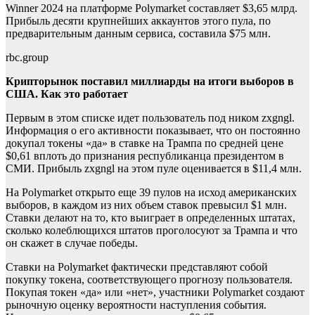
Winner 2024 на платформе Polymarket составляет $3,65 млрд.
Прибыль десяти крупнейших аккаунтов этого пула, по
предварительным данным сервиса, составила $75 млн.
rbc.group
Крипторынок поставил миллиарды на итоги выборов в
США. Как это работает
Первым в этом списке идет пользователь под ником zxgngl.
Информация о его активности показывает, что он постоянно
докупал токены «да» в ставке на Трампа по средней цене
$0,61 вплоть до признания республиканца президентом в
СМИ. Прибыль zxgngl на этом пуле оценивается в $11,4 млн.
На Polymarket открыто еще 39 пулов на исход американских
выборов, в каждом из них объем ставок превысил $1 млн.
Ставки делают на то, кто выиграет в определенных штатах,
сколько колеблющихся штатов проголосуют за Трампа и что
он скажет в случае победы.
Ставки на Polymarket фактически представляют собой
покупку токена, соответствующего прогнозу пользователя.
Покупая токен «да» или «нет», участники Polymarket создают
рыночную оценку вероятности наступления события.