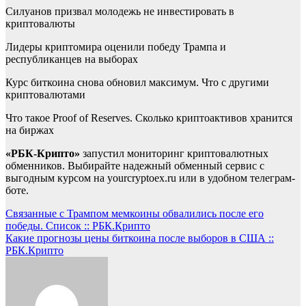
Силуанов призвал молодежь не инвестировать в
криптовалюты
Лидеры криптомира оценили победу Трампа и
республиканцев на выборах
Курс биткоина снова обновил максимум. Что с другими
криптовалютами
Что такое Proof of Reserves. Сколько криптоактивов хранится
на биржах
«РБК-Крипто»
запустил мониторинг криптовалютных
обменников. Выбирайте надежный обменный сервис с
выгодным курсом на yourcryptoex.ru или в удобном телеграм-
боте.
Навигация
Связанные с Трампом мемкоины обвалились после его
победы. Список :: РБК.Крипто
по
Какие прогнозы цены биткоина после выборов в США ::
записям
РБК.Крипто