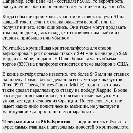
Например, если цена «да» составляет $0,65, то вероятность
наступления события оценивается участниками пула в 65%.
Когда событие происходит, участники ставок получат $1 на
каждый токен, если их ставка окажется верной, или не
получат ничего, если ошиблись. Они также могут продавать
токены, не дожидаясь исхода, что позволяет им выйти из
ставки с прибылью или убытком.
Polymarket, крупнейшая криптоплатформа для ставок,
зафиксировала рост объема ставок c $94 млн в январе до $3,9
млрд в октябре, по данным Dune. Большая часть объема
торгов (83%) на платформе относится к теме выборов в США.
В конце октября стало известно, что более $45 млн на ставках
на победу Трампа было сделано всего с четырех аккаунтов
(Fredi9999, Theo4, PrincessCaro и Michie), один из которых
также сделал параллельную ставку на победу Харрис. В ходе
расследования выяснилось, что всеми этими аккаунтами
управляет один человек из Франции. По его словам, он не
имеет каких-либо политических амбиций, не участвует в
манипуляциях, а просто пытается заработать.
Телеграм-канал «РБК-Крипто»
— подпишитесь и будьте в
курсе самых главных и актуальных новостей о криптовалюте.