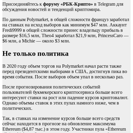
Присоединяйтесь к
форуму «РБК-Крипто»
в Telegram для
обсуждения новостей и тенденций криптомира.
По данным Polymarket, в общей сложности француз заработал
на ставках на исход выборов как минимум $47 млн. Аккаунт
Fredi9999 в общей сложности принес владельцу прибыль в
размере $16,5 млн, Theo4 заработал $21,9 млн, PrincessCaro —
$6 млн, а Michie — около $3 млн.
Не только политика
В 2020 году объем торгов на Polymarket начал расти также
перед президентскими выборами в США, достигнув пика во
время события. После выборов объем упал в несколько раз.
После прогнозирования политических событий
пользователей букмекерского криптосервиса больше всего
интересуют ставки на рост или падение курсов криптовалют.
Однако объемы ставок в этих пулах намного ниже, чем в
политических.
Так, в ставках на изменение курсов больше всего средств
сейчас находится в прогнозе на обновление максимума
Ethereum ($4,87 тыс.) в этом году. Участники пула «Ethereum