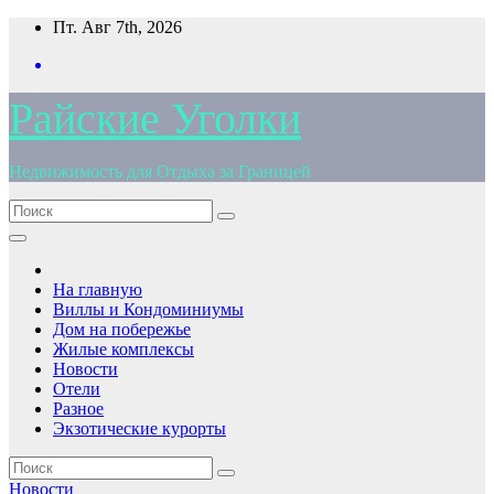
Перейти
Пт. Авг 7th, 2026
к
содержимому
Райские Уголки
Недвижимость для Отдыха за Границей
На главную
Виллы и Кондоминиумы
Дом на побережье
Жилые комплексы
Новости
Отели
Разное
Экзотические курорты
Новости