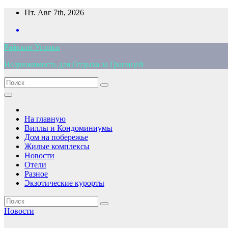
Перейти
Пт. Авг 7th, 2026
к
содержимому
Райские Уголки
Недвижимость для Отдыха за Границей
На главную
Виллы и Кондоминиумы
Дом на побережье
Жилые комплексы
Новости
Отели
Разное
Экзотические курорты
Новости