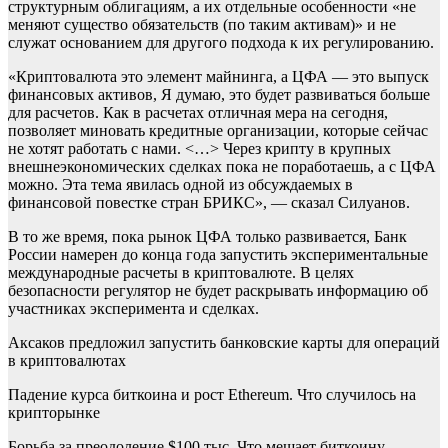
структурным облигациям, а их отдельные особенности «не
меняют существо обязательств (по таким активам)» и не
служат основанием для другого подхода к их регулированию.
«Криптовалюта это элемент майнинга, а ЦФА — это выпуск
финансовых активов, Я думаю, это будет развиваться больше
для расчетов. Как в расчетах отличная мера на сегодня,
позволяет миновать кредитные организации, которые сейчас
не хотят работать с нами. <…> Через крипту в крупных
внешнеэкономических сделках пока не поработаешь, а с ЦФА
можно. Эта тема явилась одной из обсуждаемых в
финансовой повестке стран БРИКС», — сказал Силуанов.
В то же время, пока рынок ЦФА только развивается, Банк
России намерен до конца года запустить экспериментальные
международные расчеты в криптовалюте. В целях
безопасности регулятор не будет раскрывать информацию об
участниках эксперимента и сделках.
Аксаков предложил запустить банковские карты для операций
в криптовалютах
Падение курса биткоина и рост Ethereum. Что случилось на
крипторынке
Борьба за преодоление $100 тыс. Что мешает биткоину