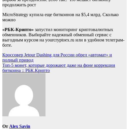
продолжить рост
MicroStrategy купила еще биткоинов на $5,4 млрд. Сколько
можно
«РБК-Крипто»
запустил мониторинг криптовалютных
обменников. Выбирайте надежный обменный сервис с
выгодным курсом на yourcryptoex.ru или в удобном телеграм-
боте.
Навигация
Кроссовер Jetour Dashing для России обрел «автомат» и
полный привод
по
Топ-5 монет, которые дорожают даже на фоне коррекции
записям
биткоина :: РБК.Крипто
От
Alex Savin