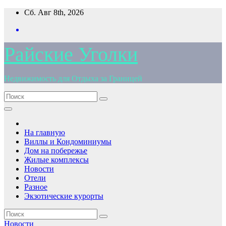
Перейти
Сб. Авг 8th, 2026
к
содержимому
Райские Уголки
Недвижимость для Отдыха за Границей
На главную
Виллы и Кондоминиумы
Дом на побережье
Жилые комплексы
Новости
Отели
Разное
Экзотические курорты
Новости