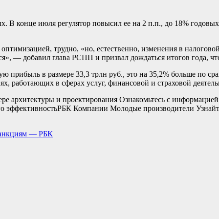
ых. В конце июля регулятор повысил ее на 2 п.п., до 18% годов
оптимизацией, трудно, «но, естественно, изменения в налогово
тся», — добавил глава РСПП и призвал дождаться итогов года, ч
ую прибыль в размере 33,3 трлн руб., это на 35,2% больше по 
х, работающих в сферах услуг, финансовой и страховой деятельн
е архитектуры и проектирования Ознакомьтесь с информацией 
го эффективность
РБК Компании Молодые производители Узнайте,
санкциям — РБК