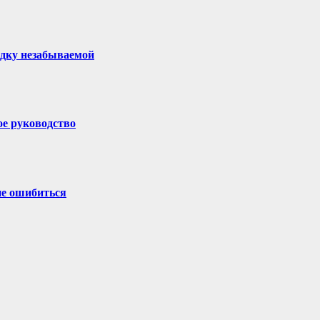
здку незабываемой
ое руководство
не ошибиться