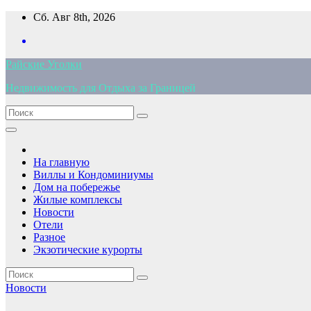
Перейти
Сб. Авг 8th, 2026
к
содержимому
Райские Уголки
Недвижимость для Отдыха за Границей
На главную
Виллы и Кондоминиумы
Дом на побережье
Жилые комплексы
Новости
Отели
Разное
Экзотические курорты
Новости