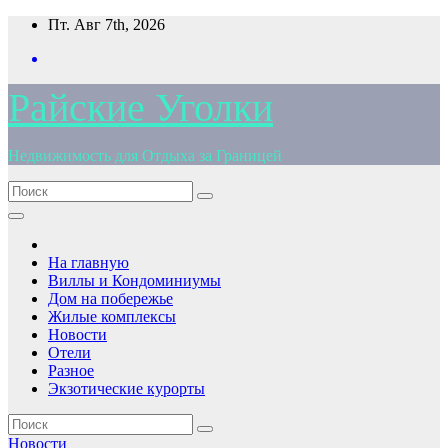
Перейти
Пт. Авг 7th, 2026
к
содержимому
Райские Уголки
Недвижимость для Отдыха за Границей
На главную
Виллы и Кондоминиумы
Дом на побережье
Жилые комплексы
Новости
Отели
Разное
Экзотические курорты
Новости