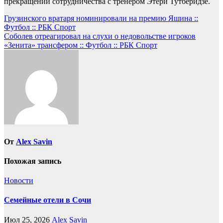
прекращении сотрудничества с тренером Этери Тутберидзе.
Навигация
Грузинского вратаря номинировали на премию Яшина ::
Футбол :: РБК Спорт
по
Соболев отреагировал на слухи о недовольстве игроков
записям
«Зенита» трансфером :: Футбол :: РБК Спорт
От
Alex Savin
Похожая запись
Новости
Семейные отели в Сочи
Июл 25, 2026
Alex Savin