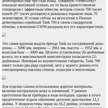
дебютировал еще три года назад. Товарную «семисотку»
показали минувшей осенью, но то была приветственная
спецверсия с эффектным обвесом, которая стоила 700 тысяч
юаней (97 тысяч долларов) и разошлась тиражом лишь 70
экземпляров. И только сейчас на автосалоне в Пекине
дебютировал серийный Tank 700 в своем стандартном
обличье, а компания GWM раскрыла все его характеристики.
Это самая крупная модель бренда Tank на сегодняшний день:
длина — 5090 мм, ширина — 2061 мм, высота — 1952 мм, а
колесная база — 3000 мм. Штатно установлены 20-дюймовые
колеса, но в максимальной комплектации полагаются 22-
дюймовые. Невзирая на внушительные габариты, Tank 700
имеет только два ряда сидений, зато у заднего дивана есть
электропривод наклона спинок, подогрев и вентиляция.
Для отделки салона использованы дорогие материалы,
включая натуральную кожу и алюминий. У ранних
прототипов были приборы в виде колодцев, однако в итоге
предпочтение отдали обычному дисплею диагональю 12,3
дюйма. У медиасистемы экран на 16,2 дюйма, установлена