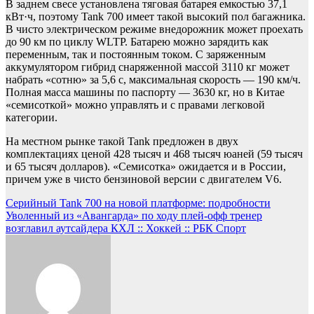
В заднем свесе установлена тяговая батарея емкостью 37,1
кВт·ч, поэтому Tank 700 имеет такой высокий пол багажника.
В чисто электрическом режиме внедорожник может проехать
до 90 км по циклу WLTP. Батарею можно зарядить как
переменным, так и постоянным током. С заряженным
аккумулятором гибрид снаряженной массой 3110 кг может
набрать «сотню» за 5,6 с, максимальная скорость — 190 км/ч.
Полная масса машины по паспорту — 3630 кг, но в Китае
«семисоткой» можно управлять и с правами легковой
категории.
На местном рынке такой Tank предложен в двух
комплектациях ценой 428 тысяч и 468 тысяч юаней (59 тысяч
и 65 тысяч долларов). «Семисотка» ожидается и в России,
причем уже в чисто бензиновой версии с двигателем V6.
Навигация
Серийный Tank 700 на новой платформе: подробности
Уволенный из «Авангарда» по ходу плей-офф тренер
по
возглавил аутсайдера КХЛ :: Хоккей :: РБК Спорт
записям