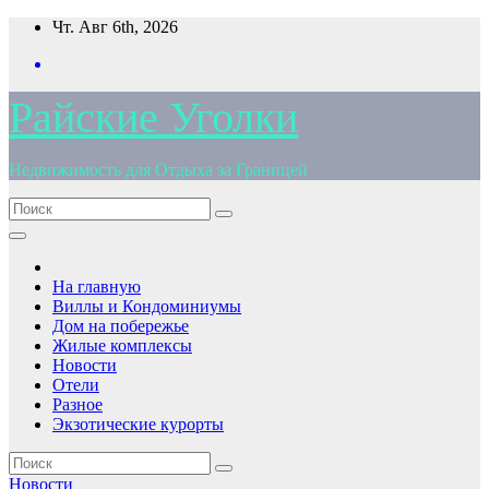
Перейти
Чт. Авг 6th, 2026
к
содержимому
Райские Уголки
Недвижимость для Отдыха за Границей
На главную
Виллы и Кондоминиумы
Дом на побережье
Жилые комплексы
Новости
Отели
Разное
Экзотические курорты
Новости