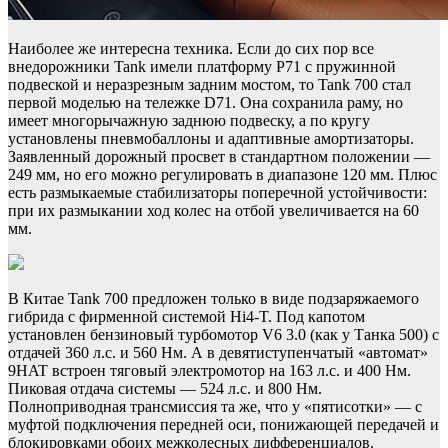
Наиболее же интересна техника. Если до сих пор все
внедорожники Tank имели платформу P71 с пружинной
подвеской и неразрезным задним мостом, то Tank 700 стал
первой моделью на тележке D71. Она сохранила раму, но
имеет многорычажную заднюю подвеску, а по кругу
установлены пневмобаллоны и адаптивные амортизаторы.
Заявленный дорожный просвет в стандартном положении —
249 мм, но его можно регулировать в диапазоне 120 мм. Плюс
есть размыкаемые стабилизаторы поперечной устойчивости:
при их размыкании ход колес на отбой увеличивается на 60
мм.
В Китае Tank 700 предложен только в виде подзаряжаемого
гибрида с фирменной системой Hi4-T. Под капотом
установлен бензиновый турбомотор V6 3.0 (как у Танка 500) с
отдачей 360 л.с. и 560 Нм. А в девятиступенчатый «автомат»
9HAT встроен тяговый электромотор на 163 л.с. и 400 Нм.
Пиковая отдача системы — 524 л.с. и 800 Нм.
Полноприводная трансмиссия та же, что у «пятисотки» — с
муфтой подключения передней оси, понижающей передачей и
блокировками обоих межколесных дифференциалов.