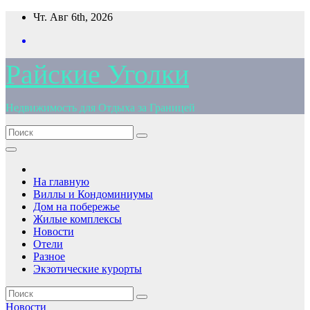
Перейти
Чт. Авг 6th, 2026
к
содержимому
Райские Уголки
Недвижимость для Отдыха за Границей
На главную
Виллы и Кондоминиумы
Дом на побережье
Жилые комплексы
Новости
Отели
Разное
Экзотические курорты
Новости