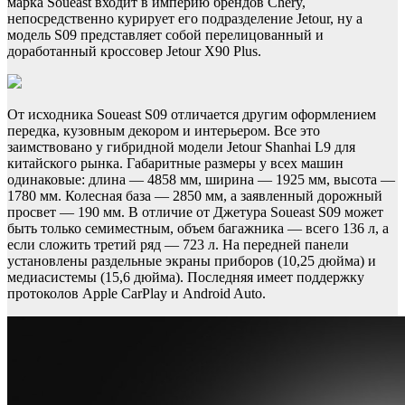
марка Soueast входит в империю брендов Chery,
непосредственно курирует его подразделение Jetour, ну а
модель S09 представляет собой перелицованный и
доработанный кроссовер Jetour X90 Plus.
От исходника Soueast S09 отличается другим оформлением
передка, кузовным декором и интерьером. Все это
заимствовано у гибридной модели Jetour Shanhai L9 для
китайского рынка. Габаритные размеры у всех машин
одинаковые: длина — 4858 мм, ширина — 1925 мм, высота —
1780 мм. Колесная база — 2850 мм, а заявленный дорожный
просвет — 190 мм. В отличие от Джетура Soueast S09 может
быть только семиместным, объем багажника — всего 136 л, а
если сложить третий ряд — 723 л. На передней панели
установлены раздельные экраны приборов (10,25 дюйма) и
медиасистемы (15,6 дюйма). Последняя имеет поддержку
протоколов Apple CarPlay и Android Auto.