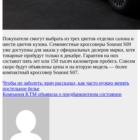
Покупатели смогут выбрать из трех цветов отделки салона и
шести цветов кузова. Семиместные кроссоверы Soueast S09
уже доступны для заказа у официальных дилеров марки, хотя
товарные прибудут только в декабре. Гарантия на них
составит пять лет или 150 тысяч километров пробега. Совсем
скоро будут объявлены цены и на вторую модель — более
компактный кроссовер Soueast S07.
Навигация
Чтобы не заболеть: врач рассказал, как часто нужно менять
постельное белье
по
Компания KTM объявила о предбанкротном состоянии
записям