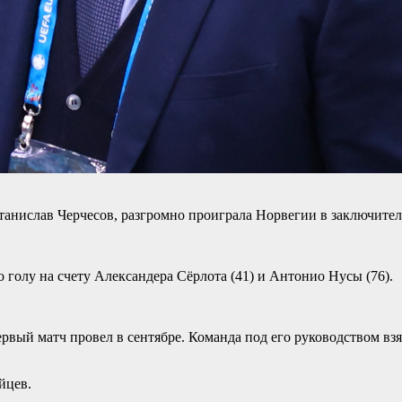
Станислав Черчесов, разгромно проиграла Норвегии в заключит
о голу на счету Александера Сёрлота (41) и Антонио Нусы (76).
вый матч провел в сентябре. Команда под его руководством взял
йцев.