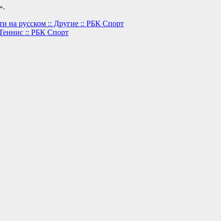
».
и на русском :: Другие :: РБК Спорт
Теннис :: РБК Спорт