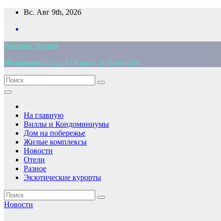
Перейти
Вс. Авг 9th, 2026
к
содержимому
Райские Уголки
Недвижимость для Отдыха за Границей
На главную
Виллы и Кондоминиумы
Дом на побережье
Жилые комплексы
Новости
Отели
Разное
Экзотические курорты
Новости