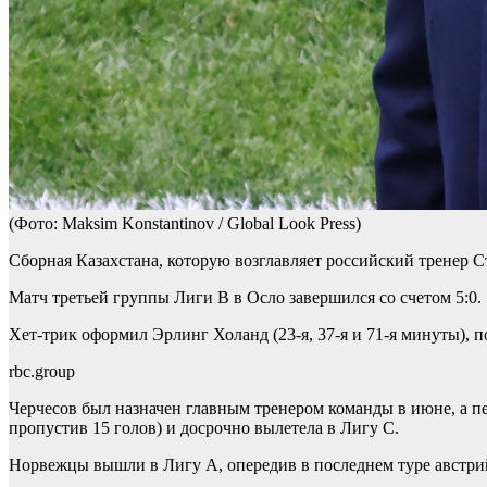
(Фото: Maksim Konstantinov / Global Look Press)
Сборная Казахстана, которую возглавляет российский тренер 
Матч третьей группы Лиги B в Осло завершился со счетом 5:0.
Хет-трик оформил Эрлинг Холанд (23-я, 37-я и 71-я минуты), п
rbc.group
Черчесов был назначен главным тренером команды в июне, а пер
пропустив 15 голов) и досрочно вылетела в Лигу С.
Норвежцы вышли в Лигу А, опередив в последнем туре австри