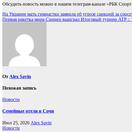
Обсудить новость можно в нашем телеграм-канале «РБК Спорт
Навигация
На Украине мать гимнастки заявила об угрозе санкций за соцсет
Первая ракетка мира Синнер выиграл Итоговый турнир ATP :: 
по
записям
От
Alex Savin
Похожая запись
Новости
Семейные отели в Сочи
Июл 25, 2026
Alex Savin
Новости