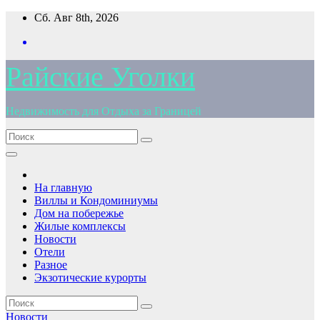
Перейти
Сб. Авг 8th, 2026
к
содержимому
Райские Уголки
Недвижимость для Отдыха за Границей
На главную
Виллы и Кондоминиумы
Дом на побережье
Жилые комплексы
Новости
Отели
Разное
Экзотические курорты
Новости