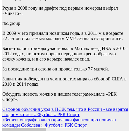
Роуза в 2008 году на драфте под первым номером выбрал
«Чикаго».
rbc.group
В 2009-м его признали новичком года, а в 2011-м в возрасте
22 лет он стал самым молодым MVP сезона в истории лиги.
Баскетболист трижды участвовал в Матчах звезд НБА в 2010–
2012 годах, но потом порвал переднюю крестообразную
связку колена, и в его карьере начался спад.
За последние три сезона он провел только 77 матчей.
Защитник побеждал на чемпионатах мира со сборной США в
2010 и 2014 годах.
Обсудить новость можно в нашем телеграм-канале «РБК
Спорт».
Навигация
Сафонов объяснил уход в ПСЖ тем, что в России «все варятся
в одном котле» :: Футбол :: РБК Спорт
по
«Зенит» оштрафовали за кричалки фанатов про новичка
записям
команды Соболева :: Футбол :: РБК Спорт