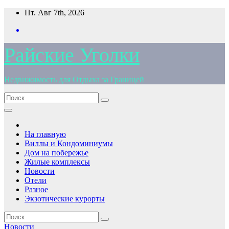
Перейти
Пт. Авг 7th, 2026
к
содержимому
Райские Уголки
Недвижимость для Отдыха за Границей
На главную
Виллы и Кондоминиумы
Дом на побережье
Жилые комплексы
Новости
Отели
Разное
Экзотические курорты
Новости