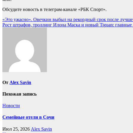
Обсудите новость в телеграм-канале «РБК Спорт».
Навигация
«Это ужасно». Овечкин выбыл на рекордный срок после лучшего
Рост штрафов, троллинг Илона Маска и новый Tiguan: главные 
по
записям
От
Alex Savin
Похожая запись
Новости
Семейные отели в Сочи
Июл 25, 2026
Alex Savin