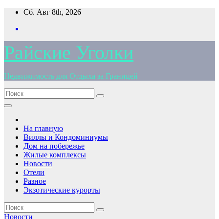
Перейти
Сб. Авг 8th, 2026
к
содержимому
Райские Уголки
Недвижимость для Отдыха за Границей
На главную
Виллы и Кондоминиумы
Дом на побережье
Жилые комплексы
Новости
Отели
Разное
Экзотические курорты
Новости