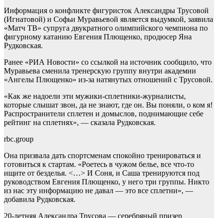
Информация о конфликте фигуристок Александры Трусовой
(Игнатовой) и Софьи Муравьевой является выдумкой, заявила
«Матч ТВ» супруга двукратного олимпийского чемпиона по
фигурному катанию Евгения Плющенко, продюсер Яна
Рудковская.
Ранее «РИА Новости» со ссылкой на источник сообщило, что
Муравьева сменила тренерскую группу внутри академии
«Ангелы Плющенко» из-за натянутых отношений с Трусовой.
«Как же надоели эти мужики‑сплетники‑журналисты,
которые слышат звон, да не знают, где он. Вы поняли, о ком я!
Распространители сплетен и домыслов, поднимающие себе
рейтинг на сплетнях», — сказала Рудковская.
rbc.group
Она призвала дать спортсменам спокойно тренироваться и
готовиться к стартам. «Роетесь в чужом белье, все что‑то
ищите от безделья. <…> И Соня, и Саша тренируются под
руководством Евгения Плющенко, у него три группы. Никто
из нас эту информацию не давал — это все сплетни», —
добавила Рудковская.
20-летняя Александра Трусова — серебряный призер