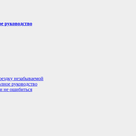
ое руководство
поездку незабываемой
олное руководство
 и не ошибиться