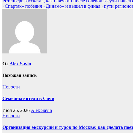
Навигация
Ротенберг рассказал, как Овечкин после голевой засухи нашел
«Спартак» победил «Динамо» и вышел в финал «пути регионов»
по
записям
От
Alex Savin
Похожая запись
Новости
Семейные отели в Сочи
Июл 25, 2026
Alex Savin
Новости
Организация экскурсий и туров по Москве: как сделать пое