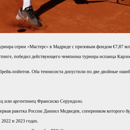
урнира серии «Мастерс» в Мадриде с призовым фондом €7,87 мл
инге, победил действующего чемпиона турнира испанца Карлоса А
3 брейк-пойнтов. Оба теннисиста допустили по две двойные ошиб
ц или аргентинец Франсиско Серундоло.
ервая ракетка России Даниил Медведев, соперником которого бу
2022 и 2023 годах.