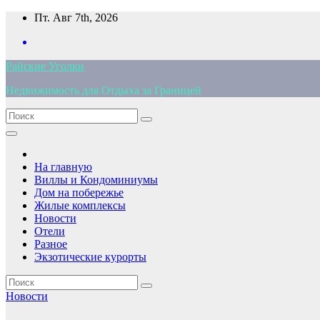
Перейти
Пт. Авг 7th, 2026
к
содержимому
Райские Уголки
Недвижимость для Отдыха за Границей
На главную
Виллы и Кондоминиумы
Дом на побережье
Жилые комплексы
Новости
Отели
Разное
Экзотические курорты
Новости