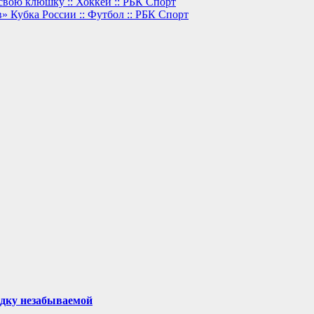
 свою клюшку :: Хоккей :: РБК Спорт
 Кубка России :: Футбол :: РБК Спорт
здку незабываемой