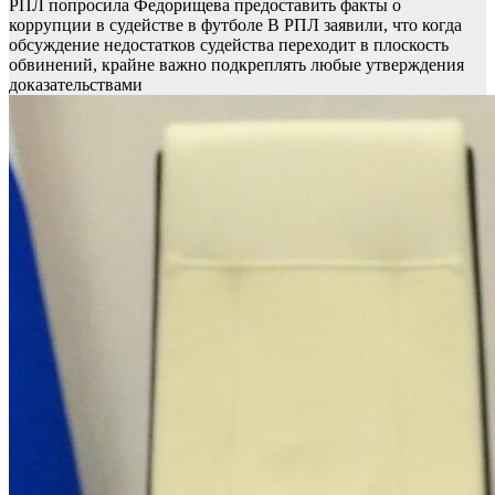
РПЛ попросила Федорищева предоставить факты о
коррупции в судействе в футболе
В РПЛ заявили, что когда
обсуждение недостатков судейства переходит в плоскость
обвинений, крайне важно подкреплять любые утверждения
доказательствами