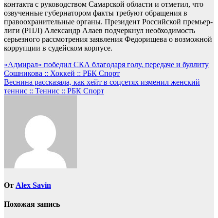
контакта с руководством Самарской области и отметил, что
озвученные губернатором факты требуют обращения в
правоохранительные органы. Президент Российской премьер-
лиги (РПЛ) Александр Алаев подчеркнул необходимость
серьезного рассмотрения заявления Федорищева о возможной
коррупции в судейском корпусе.
Навигация
«Адмирал» победил СКА благодаря голу, передаче и буллиту
Сошникова :: Хоккей :: РБК Спорт
по
Веснина рассказала, как хейт в соцсетях изменил женский
записям
теннис :: Теннис :: РБК Спорт
От
Alex Savin
Похожая запись