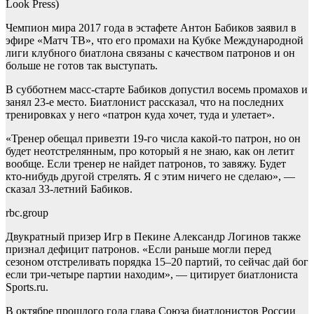
Look Press)
Чемпион мира 2017 года в эстафете Антон Бабиков заявил в
эфире «Матч ТВ», что его промахи на Кубке Международной
лиги клубного биатлона связаны с качеством патронов и он
больше не готов так выступать.
В субботнем масс-старте Бабиков допустил восемь промахов и
занял 23-е место. Биатлонист рассказал, что на последних
тренировках у него «патрон куда хочет, туда и улетает».
«Тренер обещал привезти 19‑го числа какой‑то патрон, но он
будет неотстрелянным, про который я не знаю, как он летит
вообще. Если тренер не найдет патронов, то завяжу. Будет
кто‑нибудь другой стрелять. Я с этим ничего не сделаю», —
сказал 33-летний Бабиков.
rbc.group
Двукратный призер Игр в Пекине Александр Логинов также
признал дефицит патронов. «Если раньше могли перед
сезоном отстреливать порядка 15–20 партий, то сейчас дай бог
если три-четыре партии находим», — цитирует биатлониста
Sports.ru.
В октябре прошлого года глава Союза биатлонистов России