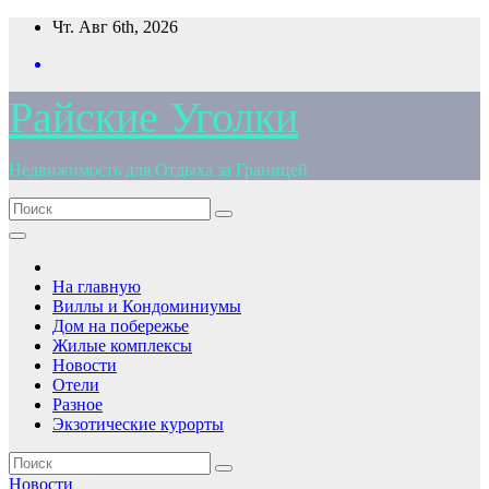
Перейти
Чт. Авг 6th, 2026
к
содержимому
Райские Уголки
Недвижимость для Отдыха за Границей
На главную
Виллы и Кондоминиумы
Дом на побережье
Жилые комплексы
Новости
Отели
Разное
Экзотические курорты
Новости