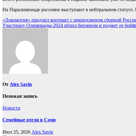
На Паралимпиаде россияне выступают в нейтральном статусе. В
Навигация
«Локомотив» продлил контракт с рекордсменом сборной России
Участницу Олимпиады-2024 облил бензином и поджег ее бойфре
по
записям
От
Alex Savin
Похожая запись
Новости
Семейные отели в Сочи
Июл 25, 2026
Alex Savin