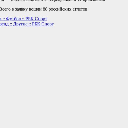
сего в заявку вошли 88 российских атлетов.
 :: Футбол :: РБК Спорт
нд :: Другие :: РБК Спорт