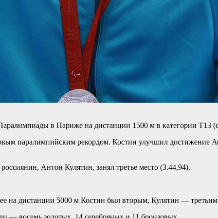
Паралимпиады в Париже на дистанции 1500 м в категории T13 (
 новым паралимпийским рекордом. Костин улучшил достижение Абд
россиянин, Антон Кулятин, занял третье место (3.44,94).
ее на дистанции 5000 м Костин был вторым, Кулятин — третьим
ли — восемь золотых, 14 серебряных и 11 бронзовых.