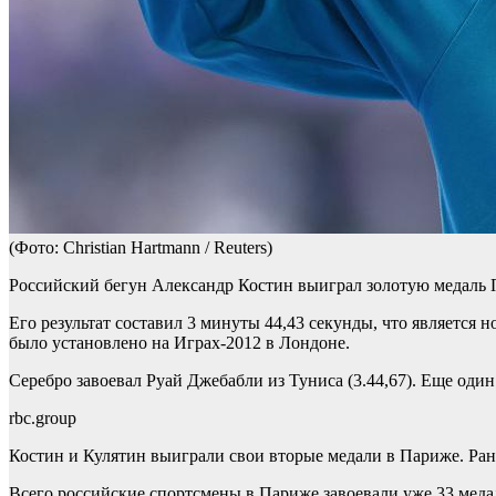
(Фото: Christian Hartmann / Reuters)
Российский бегун Александр Костин выиграл золотую медаль 
Его результат составил 3 минуты 44,43 секунды, что является
было установлено на Играх-2012 в Лондоне.
Серебро завоевал Руай Джебабли из Туниса (3.44,67). Еще один 
rbc.group
Костин и Кулятин выиграли свои вторые медали в Париже. Ран
Всего российские спортсмены в Париже завоевали уже 33 меда