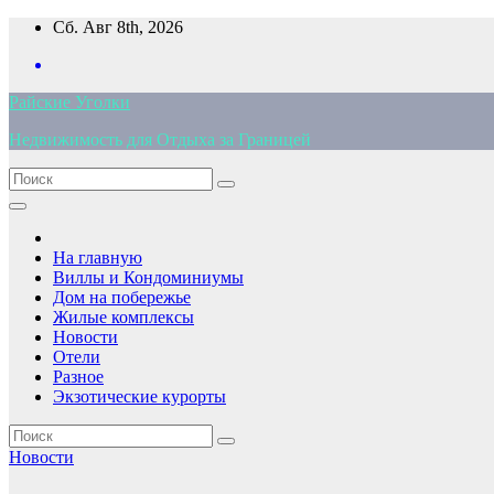
Перейти
Сб. Авг 8th, 2026
к
содержимому
Райские Уголки
Недвижимость для Отдыха за Границей
На главную
Виллы и Кондоминиумы
Дом на побережье
Жилые комплексы
Новости
Отели
Разное
Экзотические курорты
Новости