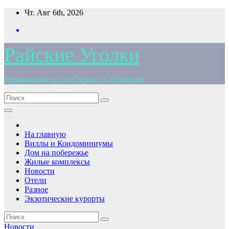
Перейти
Чт. Авг 6th, 2026
к
содержимому
Райские Уголки
Недвижимость для Отдыха за Границей
На главную
Виллы и Кондоминиумы
Дом на побережье
Жилые комплексы
Новости
Отели
Разное
Экзотические курорты
Новости