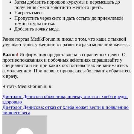
Затем добавить порошок куркумы и перемешать до
получения смеси золотисто-желтого цвета.
Нагреть смесь.
Пропустить через сито и дать остыть до приемлемой
температуры питья.
Добавить ложку меда.
Ранее портал MedikForum.ru писал о том, что каша с тыквой
улучшает защиту женщин от развития рака молочной железы.
Важно
!
Информация предоставлена в справочных целях. О
противопоказаниях и побочных действиях спрашивайте у
специалиста и ни при каких обстоятельствах не занимайтесь
самолечением. При первых признаках заболевания обратитесь
к врачу.
Читать MedikForum.ru в
Навигация
Диетолог Денисова объяснила, почему отказ от хлеба вредит
здоровью
по
Диетолог Денисова: отказ от хлеба может вести к появлению
записям
лишнего веса