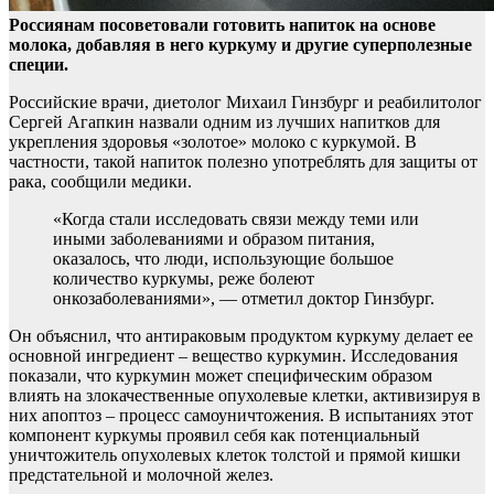
Россиянам посоветовали готовить напиток на основе
молока, добавляя в него куркуму и другие суперполезные
специи.
Российские врачи, диетолог Михаил Гинзбург и
реабилитолог
Сергей Агапкин назвали одним из лучших напитков для
укрепления здоровья «золотое» молоко с куркумой. В
частности, такой напиток полезно употреблять для защиты от
рака, сообщили медики.
«Когда стали исследовать связи между теми или
иными заболеваниями и образом питания,
оказалось, что люди, использующие большое
количество куркумы, реже болеют
онкозаболеваниями», — отметил доктор Гинзбург.
Он объяснил, что антираковым продуктом куркуму делает ее
основной ингредиент – вещество куркумин. Исследования
показали, что куркумин может специфическим образом
влиять на злокачественные опухолевые клетки, активизируя в
них апоптоз – процесс самоуничтожения. В испытаниях этот
компонент куркумы проявил себя как потенциальный
уничтожитель опухолевых клеток толстой и прямой кишки
предстательной и молочной желез.