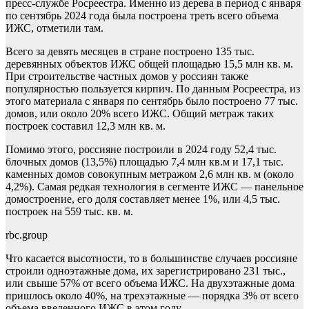
пресс-службе Росреестра. Именно из дерева в период с января
по сентябрь 2024 года была построена треть всего объема
ИЖС, отметили там.
Всего за девять месяцев в стране построено 135 тыс.
деревянных объектов ИЖС общей площадью 15,5 млн кв. м.
При строительстве частных домов у россиян также
популярностью пользуется кирпич. По данным Росреестра, из
этого материала с января по сентябрь было построено 77 тыс.
домов, или около 20% всего ИЖС. Общий метраж таких
построек составил 12,3 млн кв. м.
Помимо этого, россияне построили в 2024 году 52,4 тыс.
блочных домов (13,5%) площадью 7,4 млн кв.м и 17,1 тыс.
каменных домов совокупным метражом 2,6 млн кв. м (около
4,2%). Самая редкая технология в сегменте ИЖС — панельное
домостроение, его доля составляет менее 1%, или 4,5 тыс.
построек на 559 тыс. кв. м.
rbc.group
Что касается высотности, то в большинстве случаев россияне
строили одноэтажные дома, их зарегистрировано 231 тыс.,
или свыше 57% от всего объема ИЖС. На двухэтажные дома
пришлось около 40%, на трехэтажные — порядка 3% от всего
объема введенного ИЖС в этом году.