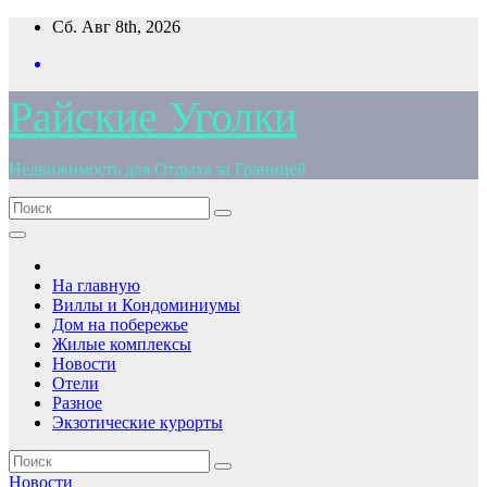
Перейти
Сб. Авг 8th, 2026
к
содержимому
Райские Уголки
Недвижимость для Отдыха за Границей
На главную
Виллы и Кондоминиумы
Дом на побережье
Жилые комплексы
Новости
Отели
Разное
Экзотические курорты
Новости