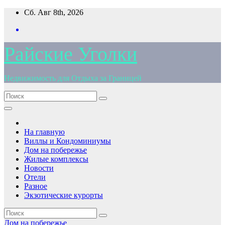
Перейти
Сб. Авг 8th, 2026
к
содержимому
Райские Уголки
Недвижимость для Отдыха за Границей
На главную
Виллы и Кондоминиумы
Дом на побережье
Жилые комплексы
Новости
Отели
Разное
Экзотические курорты
Дом на побережье