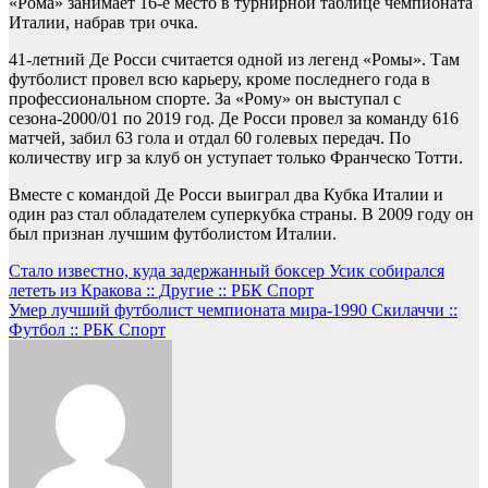
«Рома» занимает 16-е место в турнирной таблице чемпионата
Италии, набрав три очка.
41-летний Де Росси считается одной из легенд «Ромы». Там
футболист провел всю карьеру, кроме последнего года в
профессиональном спорте. За «Рому» он выступал с
сезона-2000/01 по 2019 год. Де Росси провел за команду 616
матчей, забил 63 гола и отдал 60 голевых передач. По
количеству игр за клуб он уступает только Франческо Тотти.
Вместе с командой Де Росси выиграл два Кубка Италии и
один раз стал обладателем суперкубка страны. В 2009 году он
был признан лучшим футболистом Италии.
Навигация
Стало известно, куда задержанный боксер Усик собирался
лететь из Кракова :: Другие :: РБК Спорт
по
Умер лучший футболист чемпионата мира-1990 Скилаччи ::
записям
Футбол :: РБК Спорт