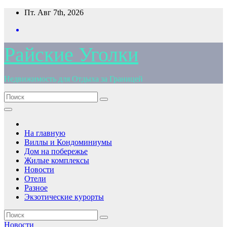
Перейти
Пт. Авг 7th, 2026
к
содержимому
Райские Уголки
Недвижимость для Отдыха за Границей
На главную
Виллы и Кондоминиумы
Дом на побережье
Жилые комплексы
Новости
Отели
Разное
Экзотические курорты
Новости