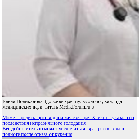
Елена Поликанова Здоровье врач-пульмонолог, кандидат
медицинских наук
Читать MedikForum.ru в
Навигация
Может вредить щитовидной железе: врач Хайкина указала на
последствия неправильного голодания
по
Вес действительно может увеличиться: врач рассказала о
записям
полноте после отказа от курения