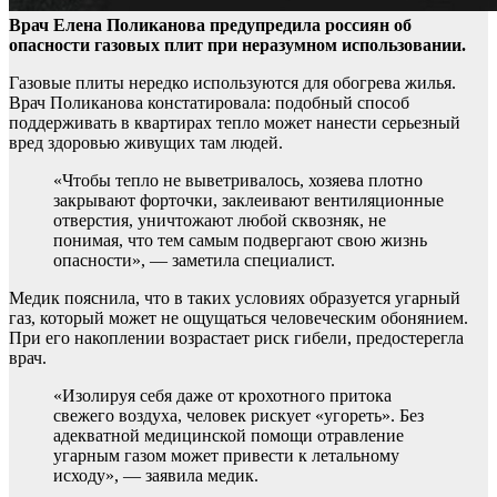
Врач Елена Поликанова предупредила россиян об
опасности газовых плит при неразумном использовании.
Газовые плиты нередко используются для обогрева жилья.
Врач Поликанова констатировала: подобный способ
поддерживать в квартирах тепло может нанести серьезный
вред здоровью живущих там людей.
«Чтобы тепло не выветривалось, хозяева плотно
закрывают форточки, заклеивают вентиляционные
отверстия, уничтожают любой сквозняк, не
понимая, что тем самым подвергают свою жизнь
опасности», — заметила специалист.
Медик пояснила, что в таких условиях образуется угарный
газ, который может не ощущаться человеческим обонянием.
При его накоплении возрастает риск гибели, предостерегла
врач.
«Изолируя себя даже от крохотного притока
свежего воздуха, человек рискует «угореть». Без
адекватной медицинской помощи отравление
угарным газом может привести к летальному
исходу», — заявила медик.