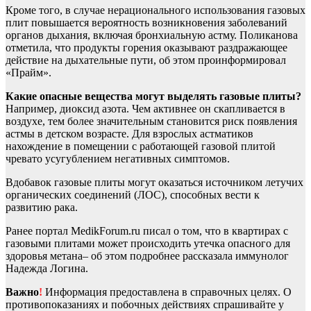
Кроме того, в случае нерационального использования газовых
плит повышается вероятность возникновения заболеваний
органов дыхания, включая бронхиальную астму. Поликанова
отметила, что продукты горения оказывают раздражающее
действие на дыхательные пути, об этом проинформировал
«Прайм».
Какие опасные вещества могут выделять газовые плиты?
Например, диоксид азота. Чем активнее он скапливается в
воздухе, тем более значительным становится риск появления
астмы в детском возрасте. Для взрослых астматиков
нахождение в помещении с работающей газовой плитой
чревато усугублением негативных симптомов.
Вдобавок газовые плиты могут оказаться источником летучих
органических соединений (ЛОС), способных вести к
развитию рака.
Ранее портал MedikForum.ru писал о том, что в квартирах с
газовыми плитами может происходить утечка опасного для
здоровья метана– об этом подробнее рассказала иммунолог
Надежда Логина.
Важно
!
Информация предоставлена в справочных целях. О
противопоказаниях и побочных действиях спрашивайте у