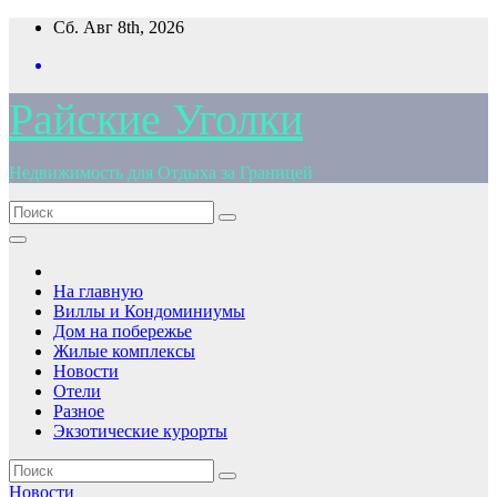
Перейти
Сб. Авг 8th, 2026
к
содержимому
Райские Уголки
Недвижимость для Отдыха за Границей
На главную
Виллы и Кондоминиумы
Дом на побережье
Жилые комплексы
Новости
Отели
Разное
Экзотические курорты
Новости