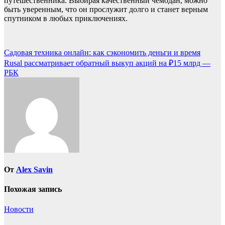
путешественника. Выбирая качественный чемодан, можно
быть уверенным, что он прослужит долго и станет верным
спутником в любых приключениях.
Навигация
Садовая техника онлайн: как сэкономить деньги и время
Rusal рассматривает обратный выкуп акций на ₽15 млрд —
по
РБК
записям
От
Alex Savin
Похожая запись
Новости